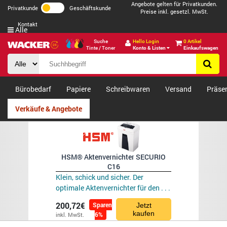
Angebote gelten für Privatkunden.
Privatkunde
Geschäftskunde
Preise inkl. gesetzl. MwSt.
Kontakt
Alle
Suche
Hello Login
0 Artikel
Tinte / Toner
Konto & Listen
Einkaufswagen
Bürobedarf
Papiere
Schreibwaren
Versand
Präse
Verkäufe & Angebote
HSM® Aktenvernichter SECURIO
C16
Klein, schick und sicher. Der
optimale Aktenvernichter für den . . .
200,72€
Sparen
Jetzt
kaufen
6%
inkl. MwSt.