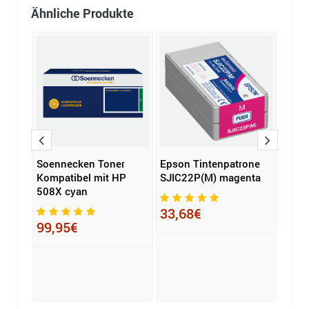
Ähnliche Produkte
warz
Soennecken Toner
Epson Tintenpatrone
HP T
Kompatibel mit HP
SJIC22P(M) magenta
schw
508X cyan
cyan
10€
33,68€
99,95€
51,