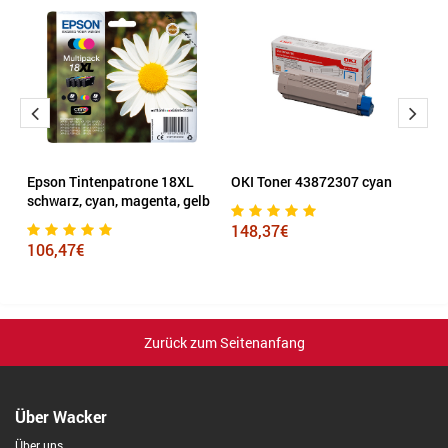
Epson Tintenpatrone 18XL
OKI Toner 43872307 cyan
H
schwarz, cyan, magenta, gelb
g
148,37€
106,47€
2
Zurück zum Seitenanfang
Über Wacker
Über uns