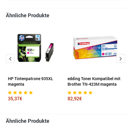
Ähnliche Produkte
HP Tintenpatrone 935XL
edding Toner Kompatibel mit
H
magenta
Brother TN-423M magenta
s
35,37€
82,92€
1
Ähnliche Produkte