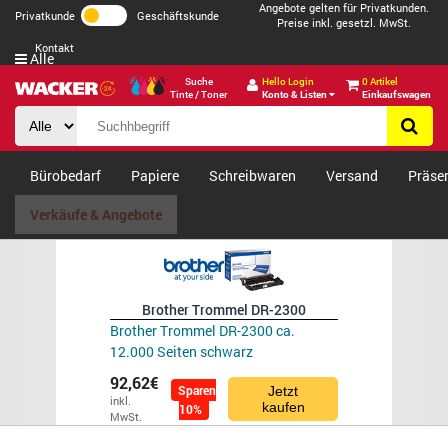
Angebote gelten für Privatkunden.
Privatkunde
Geschäftskunde
Preise inkl. gesetzl. MwSt.
Kontakt
Alle
Suche
Hello Login
0 Artikel
Tinte / Toner
Konto & Listen
Einkaufswagen
Bürobedarf
Papiere
Schreibwaren
Versand
Präse
Verkäufe & Angebote
Brother Trommel DR-2300
Brother Trommel DR-2300 ca.
12.000 Seiten schwarz
92,62€
Sparen
Jetzt
inkl.
kaufen
10%
MwSt.