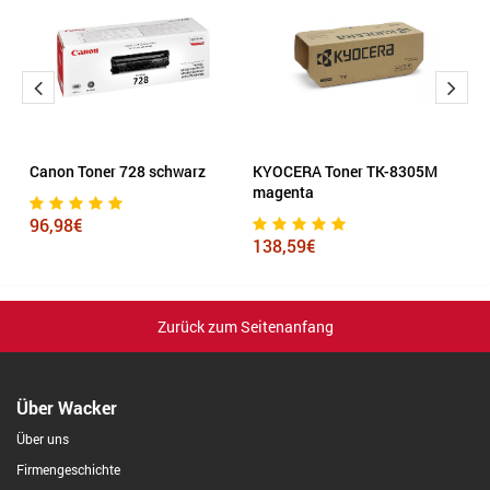
Canon Toner 728 schwarz
KYOCERA Toner TK-8305M
K
magenta
c
96,98€
138,59€
1
Zurück zum Seitenanfang
Über Wacker
Über uns
Firmengeschichte