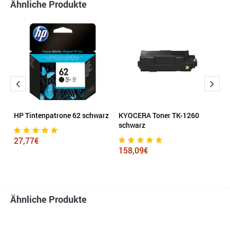
Ähnliche Produkte
el
HP Tintenpatrone 62 schwarz
KYOCERA Toner TK-1260
H
schwarz
27,77€
1
158,09€
Ähnliche Produkte