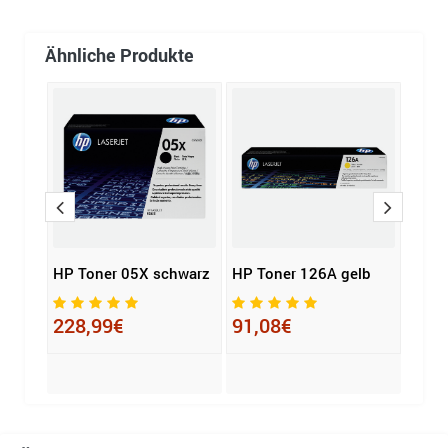
Ähnliche Produkte
H
HP Toner 05X schwarz
HP Toner 126A gelb
HP T
grau
228,99€
91,08€
196