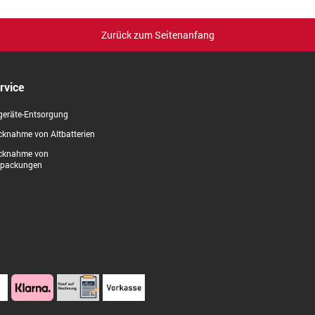
Zurück zum Seitenanfang
rvice
geräte-Entsorgung
knahme von Altbatterien
cknahme von
rpackungen