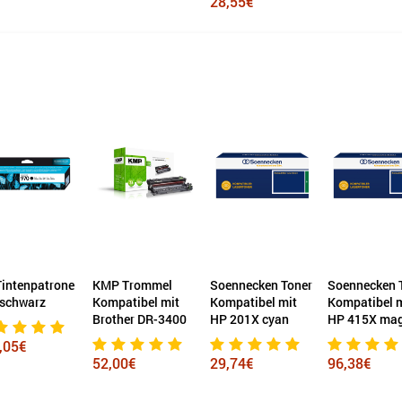
28,55€
intenpatrone
KMP Trommel
Soennecken Toner
Soennecken 
 schwarz
Kompatibel mit
Kompatibel mit
Kompatibel 
Brother DR-3400
HP 201X cyan
HP 415X ma
,05€
52,00€
29,74€
96,38€