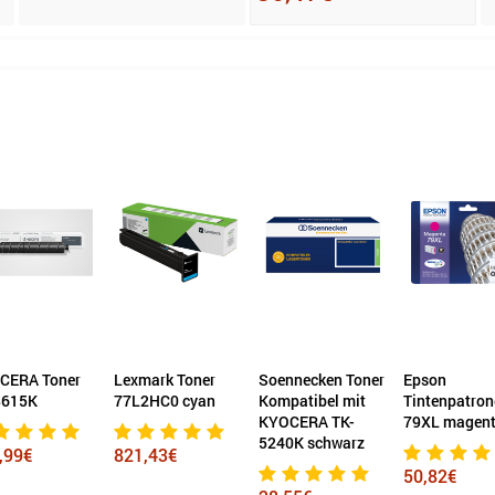
CERA Toner
Lexmark Toner
Soennecken Toner
Epson
8615K
77L2HC0 cyan
Kompatibel mit
Tintenpatron
KYOCERA TK-
79XL magen
5240K schwarz
,99€
821,43€
50,82€