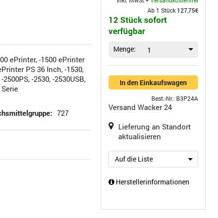
inkl. MwSt +
Versandkostenfrei
Ab 1 Stück
127,75€
12 Stück sofort
verfügbar
Menge:
1
0 ePrinter, -1500 ePrinter
ePrinter PS 36 Inch, -1530,
 -2500PS, -2530, -2530USB,
In den Einkaufswagen
 Serie
Best.-Nr.: B3P24A
Versand
Wacker 24
hsmittelgruppe:
727
Lieferung an Standort
aktualisieren
Auf die Liste
Herstellerinformationen