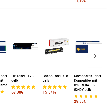
11,36€
Toner
HP Toner 117A
Canon Toner 718
Soennecken Toner
mit
gelb
gelb
Kompatibel mit
E
genta
KYOCERA TK-
5240Y gelb
67,88€
151,71€
28,55€