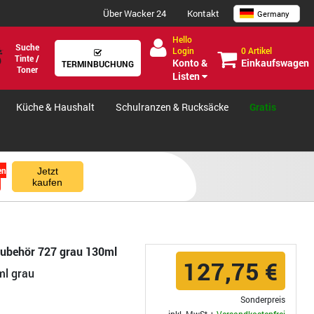
Über Wacker 24
Kontakt
Germany
Hello
Suche
0 Artikel
Login
Tinte /
Einkaufswagen
Konto &
TERMINBUCHUNG
Toner
Listen
Küche & Haushalt
Schulranzen & Rucksäcke
Gratis
en
Jetzt
kaufen
zubehör 727 grau 130ml
127,75 €
ml grau
Sonderpreis