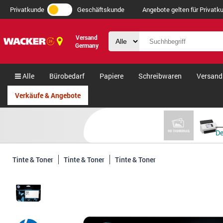
Privatkunde
Geschäftskunde
Angebote gelten für Privatku
Versand
Germany
Alle
Bürobedarf
Papiere
Schreibwaren
Versand
Verkäufe & Angebote
De
Tinte & Toner
Tinte & Toner
Tinte & Toner