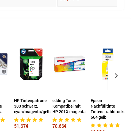
HP Tintenpatrone
edding Toner
Epson
O
e
303 schwarz,
Kompatibel mit
Nachfülltinte
ta
cyan/magenta/gelb
HP 201X magenta
Tintenstrahldrucker
664 gelb
51,67€
78,66€