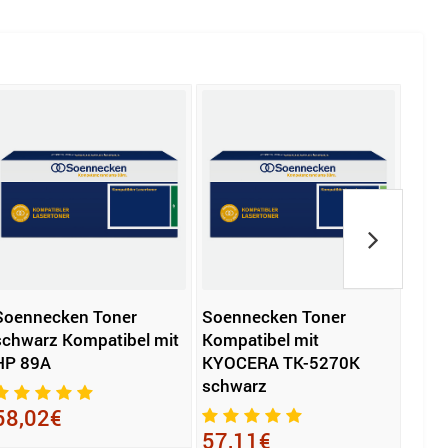
Soennecken Toner
Soennecken Toner
Soen
schwarz Kompatibel mit
Kompatibel mit
Komp
HP 89A
KYOCERA TK-5270K
KYOC
schwarz
12.0
58,02€
57,11€
77,