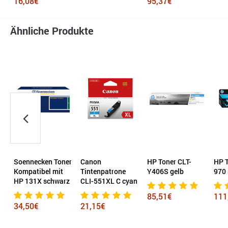
16,08€
95,37€
Ähnliche Produkte
Soennecken Toner
Canon
HP Toner CLT-
HP T
Kompatibel mit
Tintenpatrone
Y406S gelb
970
HP 131X schwarz
CLI-551XL C cyan
85,51€
111
34,50€
21,15€