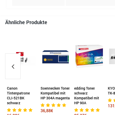
Ähnliche Produkte
Canon
Soennecken Toner
edding Toner
KYO
Tintenpatrone
Kompatibel mit
schwarz
TK-
CLI-521BK
HP 304A magenta
Kompatibel mit
schwarz
HP 90A
131
36,88€