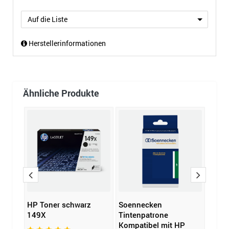
Auf die Liste
Herstellerinformationen
Ähnliche Produkte
yan
HP Toner schwarz
Soennecken
Soen
149X
Tintenpatrone
Kompa
Kompatibel mit HP
TN-3