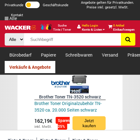
Angebote gelten für Privatkunden.
Privatkunde
Geschäftskunde
Preise inkl. gesetzl. MwSt.
Kontakt
Alle
Suche
Hello Login
0 Artikel
Tinte / Toner
Konto & Listen
Einkaufswagen
Bürobedarf
Papiere
Schreibwaren
Versand
Präse
Verkäufe & Angebote
Brother Toner TN-3520 schwarz
Brother Toner Originalzubehör TN-
3520 ca. 20.000 Seiten schwarz
162,19€
Sparen
Jetzt
kaufen
25%
inkl. MwSt.