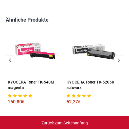
Ähnliche Produkte
l
KYOCERA Toner TK-540M
KYOCERA Toner TK-5205K
H
magenta
schwarz
c
160,80€
62,27€
2
Zurück zum Seitenanfang