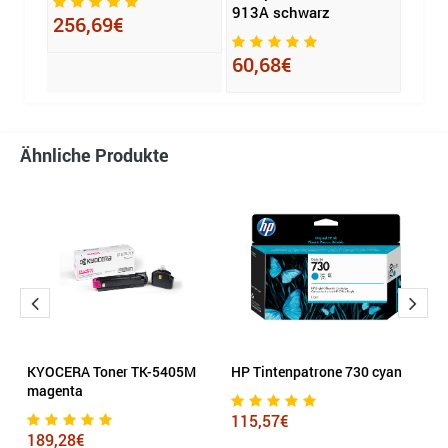
913A schwarz
256,69€
40,
60,68€
Ähnliche Produkte
KYOCERA Toner TK-5405M
HP Tintenpatrone 730 cyan
K
magenta
g
115,57€
189,28€
1