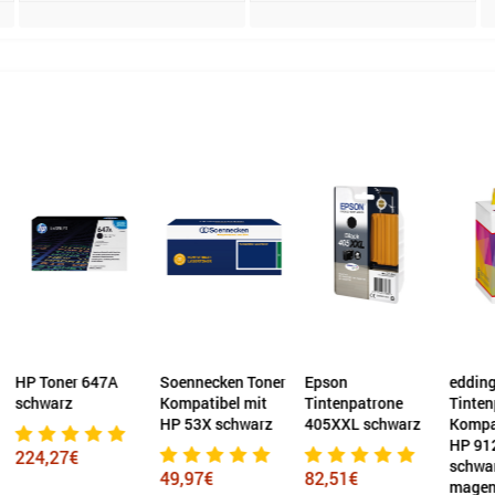
Toner 647A
Soennecken Toner
Epson
edding
warz
Kompatibel mit
Tintenpatrone
Tintenpatron
HP 53X schwarz
405XXL schwarz
Kompatibel 
HP 912XL
,27€
schwarz, cya
49,97€
82,51€
magenta, gel