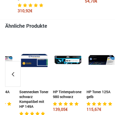
54,70€
310,92€
Ähnliche Produkte
Soennecken Toner
HP Tintenpatrone
HP Toner 125A
KYO
schwarz
980 schwarz
gelb
TK-
Kompatibel mit
HP 149A
139,05€
115,67€
103