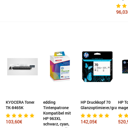
96,03€
CERA Toner
edding
HP Druckkopf 70
HP Toner 65
8465K
Tintenpatrone
Glanzoptimierer/grau
magenta
Kompatibel mit
HP 963XL
,60€
142,05€
520,90€
schwarz, cyan,