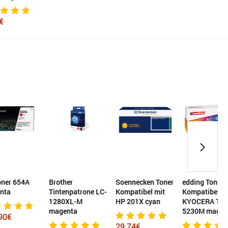
4A
Brother
Soennecken Toner
edding Toner
Tintenpatrone LC-
Kompatibel mit
Kompatibel mit
T
1280XL-M
HP 201X cyan
KYOCERA TK-
magenta
5230M magenta
29,74€