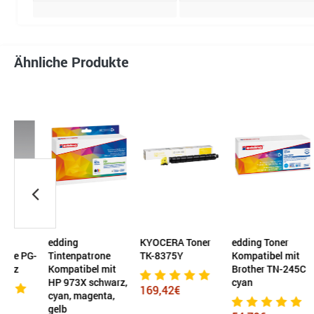
Ähnliche Produkte
edding
KYOCERA Toner
edding Toner
HP 
G-
Tintenpatrone
TK-8375Y
Kompatibel mit
sch
Kompatibel mit
Brother TN-245C
HP 973X schwarz,
cyan
169,42€
224
cyan, magenta,
gelb