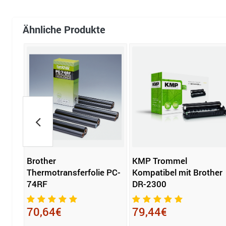
Ähnliche Produkte
30
Brother
KMP Trommel
Thermotransferfolie PC-
Kompatibel mit Brother
74RF
DR-2300
70,64€
79,44€