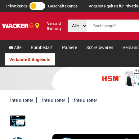
Privatkunde
Geschäftskunde
Angebote gelten für Privatku
Versand
Germany
Alle
Bürobedarf
Papiere
Schreibwaren
Versand
Verkäufe & Angebote
HS
Ho
zu
Tinte & Toner
Tinte & Toner
Tinte & Toner