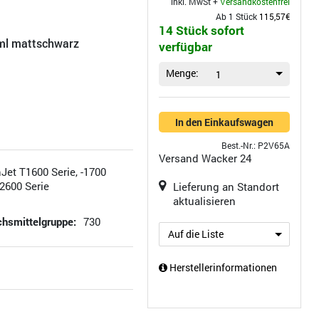
inkl. MwSt +
Versandkostenfrei
Ab 1 Stück
115,57€
14 Stück sofort
ml mattschwarz
verfügbar
Menge:
1
In den Einkaufswagen
Best.-Nr.: P2V65A
Versand
Wacker 24
Jet T1600 Serie, -1700
-2600 Serie
Lieferung an Standort
aktualisieren
hsmittelgruppe:
730
Auf die Liste
Herstellerinformationen