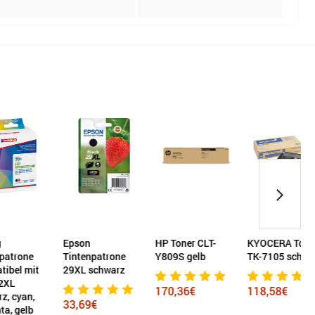
Epson
HP Toner CLT-
KYOCERA Toner
e
Tintenpatrone
Y809S gelb
TK-7105 schwarz
mit
29XL schwarz
170,36€
118,58€
n,
33,69€
b