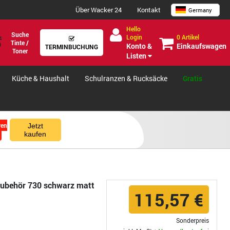
Über Wacker 24
Kontakt
Germany
Hello
Suche
0 Artikel
Login
Tinte /
Einkaufswagen
Konto &
TERMINBUCHUNG
Toner
Listen
Küche & Haushalt
Schulranzen & Rucksäcke
Gratis
ren
Jetzt
kaufen
zubehör 730 schwarz matt
115,57 €
Sonderpreis