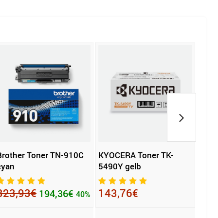
Brother Toner TN-910C
KYOCERA Toner TK-
Brot
cyan
5490Y gelb
LC-1
323,93€
143,76€
24,
194,36€
40%