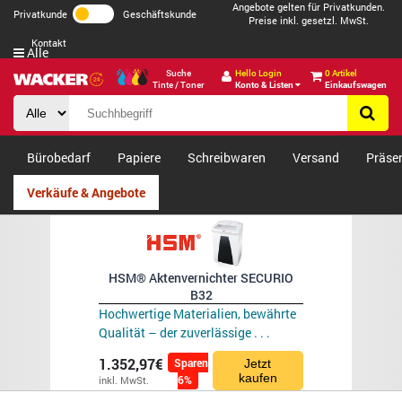
Angebote gelten für Privatkunden.
Privatkunde
Geschäftskunde
Preise inkl. gesetzl. MwSt.
Kontakt
Alle
Suche
Hello Login
0 Artikel
Tinte / Toner
Konto & Listen
Einkaufswagen
Bürobedarf
Papiere
Schreibwaren
Versand
Präse
Verkäufe & Angebote
HSM® Aktenvernichter SECURIO
B32
Hochwertige Materialien, bewährte
Qualität – der zuverlässige . . .
1.352,97€
Sparen
Jetzt
kaufen
6%
inkl. MwSt.