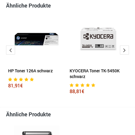
Ähnliche Produkte
rz
HP Toner 126A schwarz
KYOCERA Toner TK-5450K
e
schwarz
K
81,91€
88,81€
7
Ähnliche Produkte