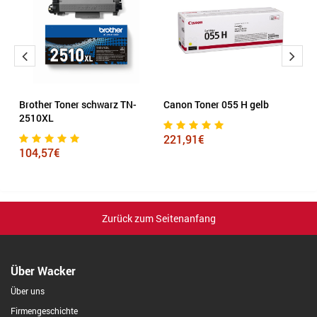
Brother Toner schwarz TN-
Canon Toner 055 H gelb
C
2510XL
C
b
221,91€
104,57€
4
Zurück zum Seitenanfang
Über Wacker
Über uns
Firmengeschichte