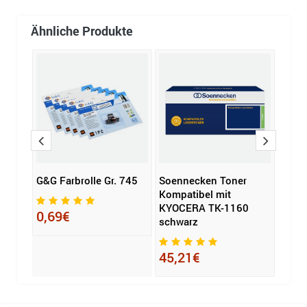
Ähnliche Produkte
G&G Farbrolle Gr. 745
Soennecken Toner
OKI 
P
Kompatibel mit
gelb
KYOCERA TK-1160
0,69€
schwarz
288
45,21€