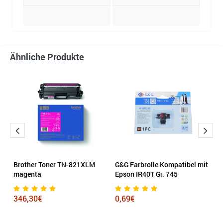
Ähnliche Produkte
Brother Toner TN-821XLM
G&G Farbrolle Kompatibel mit
K
magenta
Epson IR40T Gr. 745
s
346,30€
0,69€
1