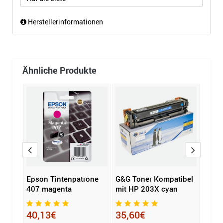
Herstellerinformationen
Ähnliche Produkte
-230M
Epson Tintenpatrone
G&G Toner Kompatibel
HP T
407 magenta
mit HP 203X cyan
172
40,13€
35,60€