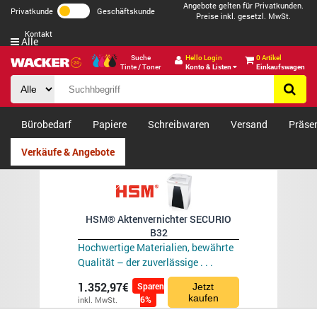
Angebote gelten für Privatkunden.
Privatkunde
Geschäftskunde
Preise inkl. gesetzl. MwSt.
Kontakt
Alle
Suche
Hello Login
0 Artikel
Tinte / Toner
Konto & Listen
Einkaufswagen
Bürobedarf
Papiere
Schreibwaren
Versand
Präse
Verkäufe & Angebote
HSM® Aktenvernichter SECURIO
B32
Hochwertige Materialien, bewährte
Qualität – der zuverlässige . . .
1.352,97€
Sparen
Jetzt
kaufen
6%
inkl. MwSt.