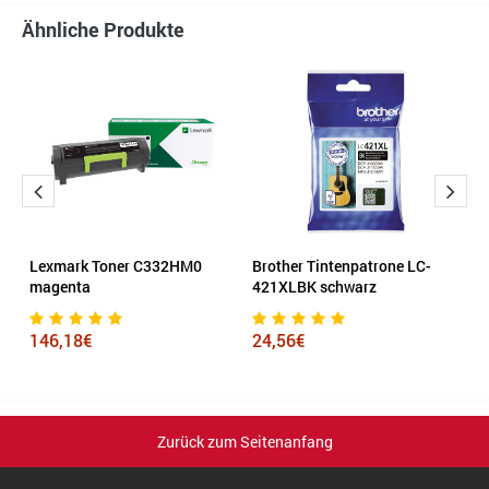
Ähnliche Produkte
el
Lexmark Toner C332HM0
Brother Tintenpatrone LC-
E
magenta
421XLBK schwarz
c
146,18€
24,56€
2
Zurück zum Seitenanfang