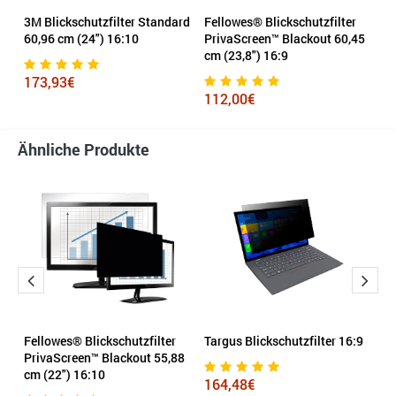
3M Blickschutzfilter Standard
Fellowes® Blickschutzfilter
Ta
)
60,96 cm (24") 16:10
PrivaScreen™ Blackout 60,45
cm (23,8") 16:9
1
173,93€
112,00€
Ähnliche Produkte
r
Fellowes® Blickschutzfilter
Targus Blickschutzfilter 16:9
Ke
PrivaScreen™ Blackout 55,88
M
cm (22") 16:10
N
164,48€