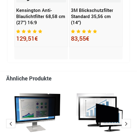
filter
Kensington Anti-
3M Blickschutzfilter
Kens
Blaulichtfilter 68,58 cm
Standard 35,56 cm
Blick
(27") 16:9
(14")
MagP
magn
Note
129,51€
83,55€
114
Ähnliche Produkte