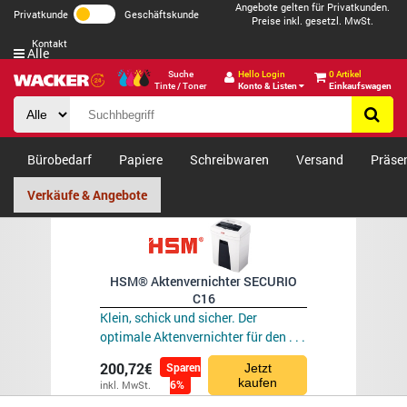
Angebote gelten für Privatkunden.
Privatkunde
Geschäftskunde
Preise inkl. gesetzl. MwSt.
Kontakt
Alle
Suche
Hello Login
0 Artikel
Tinte / Toner
Konto & Listen
Einkaufswagen
Bürobedarf
Papiere
Schreibwaren
Versand
Präse
Verkäufe & Angebote
HSM® Aktenvernichter SECURIO
C16
Klein, schick und sicher. Der
optimale Aktenvernichter für den . . .
200,72€
Sparen
Jetzt
kaufen
6%
inkl. MwSt.