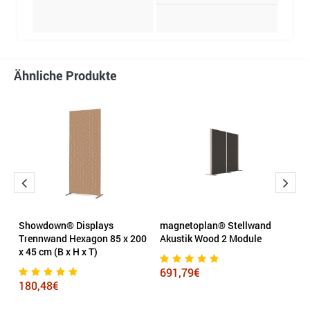
Ähnliche Produkte
Showdown® Displays
magnetoplan® Stellwand
M
Trennwand Hexagon 85 x 200
Akustik Wood 2 Module
M
d
x 45 cm (B x H x T)
691,79€
6
180,48€