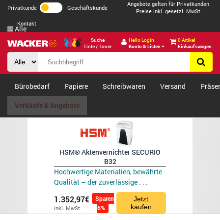
Angebote gelten für Privatkunden.
Privatkunde
Geschäftskunde
Preise inkl. gesetzl. MwSt.
Kontakt
Alle
Suche
Hello Login
0 Artikel
Tinte / Toner
Konto & Listen
Einkaufswagen
Bürobedarf
Papiere
Schreibwaren
Versand
Präse
Verkäufe & Angebote
HSM® Aktenvernichter SECURIO
B32
Hochwertige Materialien, bewährte
Qualität – der zuverlässige . . .
1.352,97€
Sparen
Jetzt
kaufen
6%
inkl. MwSt.