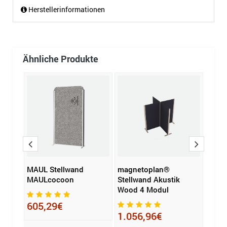
Herstellerinformationen
Ähnliche Produkte
ays
MAUL Stellwand
magnetoplan®
MAUL
on
MAULcocoon
Stellwand Akustik
MAUL
(B x
Wood 4 Modul
3 Mo
605,29€
1.056,96€
817