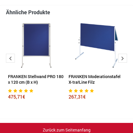
Ähnliche Produkte
FRANKEN Stellwand PRO 180
FRANKEN Moderationstafel
M
x 120 cm (B x H)
X-tra!Line Filz
M
A
d
475,71€
267,31€
6
Zurück zum Seitenanfang