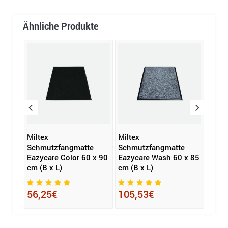
Ähnliche Produkte
Miltex
Miltex
Milte
e
Schmutzfangmatte
Schmutzfangmatte
Schm
60 x
Eazycare Color 60 x 90
Eazycare Wash 60 x 85
Eazyc
cm (B x L)
cm (B x L)
150 c
56,25€
105,53€
118