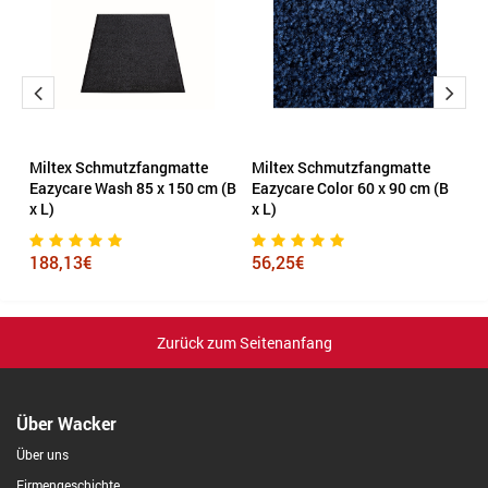
Miltex Schmutzfangmatte
Miltex Schmutzfangmatte
D
B
Eazycare Wash 85 x 150 cm (B
Eazycare Color 60 x 90 cm (B
T
x L)
x L)
5
188,13€
56,25€
Zurück zum Seitenanfang
Über Wacker
Über uns
Firmengeschichte