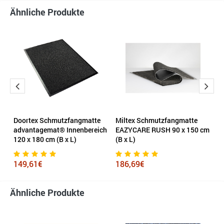
Ähnliche Produkte
Doortex Schmutzfangmatte
Miltex Schmutzfangmatte
M
m
advantagemat® Innenbereich
EAZYCARE RUSH 90 x 150 cm
E
120 x 180 cm (B x L)
(B x L)
7
149,61€
186,69€
Ähnliche Produkte