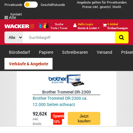
Angebote gelten für Privatkunden.
Privatkunde
Geschäftskunde
Preise inkl. gesetzl. MwSt.
Kontakt
Alle
Suche
Hello Login
0 Artikel
Tinte / Toner
Konto & Listen
Einkaufswagen
Bürobedarf
Papiere
Schreibwaren
Versand
Präse
Verkäufe & Angebote
Brother Trommel DR-2300
Brother Trommel DR-2300 ca.
12.000 Seiten schwarz
92,62€
Sparen
Jetzt
inkl.
kaufen
10%
MwSt.