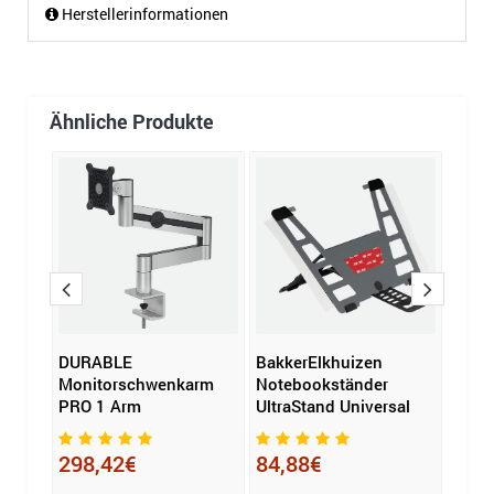
Herstellerinformationen
Ähnliche Produkte
DURABLE
BakkerElkhuizen
Fell
rm
Monitorschwenkarm
Notebookständer
Moni
PRO 1 Arm
UltraStand Universal
Plati
298,42€
84,88€
117