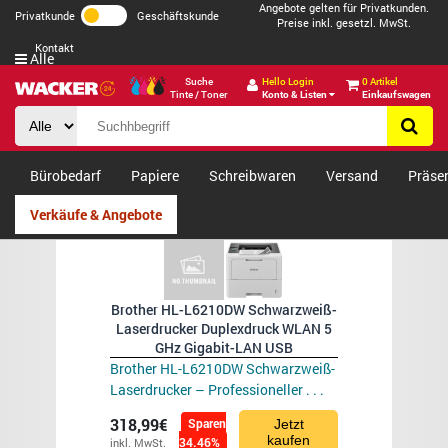
Angebote gelten für Privatkunden.
Privatkunde
Geschäftskunde
Preise inkl. gesetzl. MwSt.
Kontakt
Alle
Suche
Hello Login
0 Artikel
Tinte / Toner
Konto & Listen
Einkaufswagen
Bürobedarf
Papiere
Schreibwaren
Versand
Präse
Verkäufe & Angebote
Brother HL-L6210DW Schwarzweiß-
Laserdrucker Duplexdruck WLAN 5
GHz Gigabit-LAN USB
Brother HL-L6210DW Schwarzweiß-
Laserdrucker – Professioneller . . .
318,99€
Sparen
Jetzt
kaufen
34.46%
inkl. MwSt.