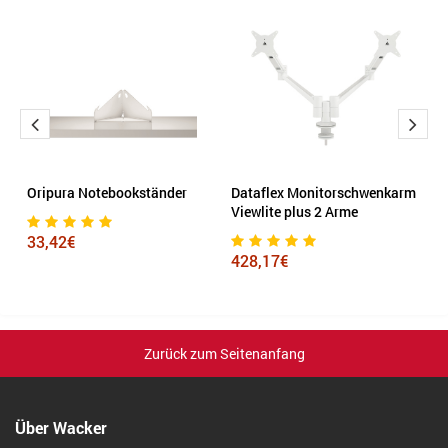
rm
Oripura Notebookständer
Dataflex Monitorschwenkarm
F
m
Viewlite plus 2 Arme
Sp
33,42€
428,17€
2
Zurück zum Seitenanfang
Über Wacker