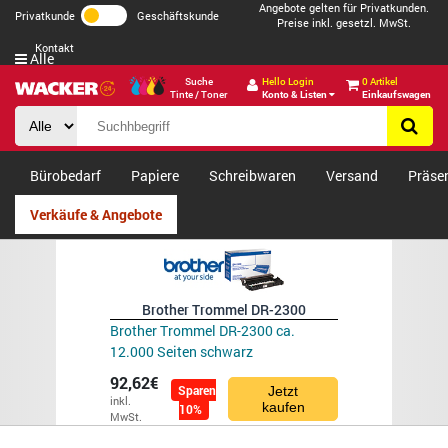
Angebote gelten für Privatkunden.
Privatkunde
Geschäftskunde
Preise inkl. gesetzl. MwSt.
Kontakt
Alle
Suche
Hello Login
0 Artikel
Tinte / Toner
Konto & Listen
Einkaufswagen
Bürobedarf
Papiere
Schreibwaren
Versand
Präse
Verkäufe & Angebote
Brother Trommel DR-2300
Brother Trommel DR-2300 ca.
12.000 Seiten schwarz
92,62€
Sparen
Jetzt
inkl.
kaufen
10%
MwSt.