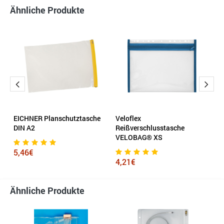
Ähnliche Produkte
EICHNER Planschutztasche
Veloflex
P
DIN A2
Reißverschlusstasche
VELOBAG® XS
6
5,46€
4,21€
Ähnliche Produkte