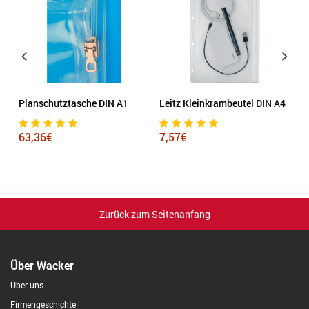
17
Planschutztasche DIN A1
Leitz Kleinkrambeutel DIN A4
Ve
R
63,36€
7,57€
3
Zurück zum Seitenanfang
Über Wacker
Über uns
Firmengeschichte