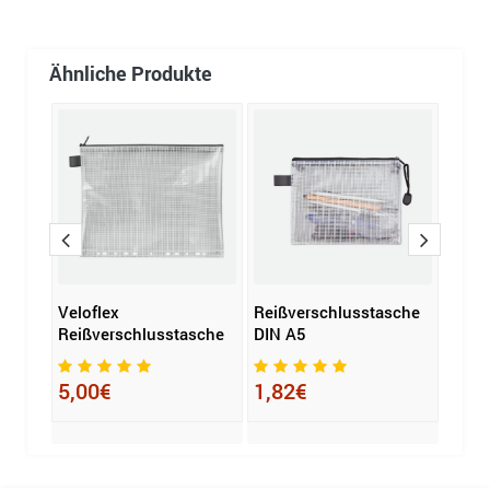
Ähnliche Produkte
Veloflex
Reißverschlusstasche
Velo
sche
Reißverschlusstasche
DIN A5
x 22 
5,00€
1,82€
6,9