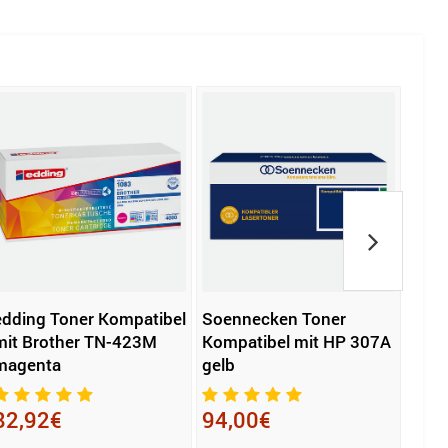
edding Toner Kompatibel
Soennecken Toner
Epso
mit Brother TN-423M
Kompatibel mit HP 307A
Tint
magenta
gelb
mag
82,92€
94,00€
11,