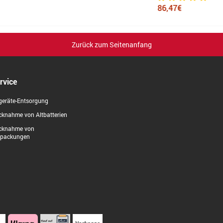
86,47€
Zurück zum Seitenanfang
rvice
geräte-Entsorgung
knahme von Altbatterien
cknahme von
rpackungen