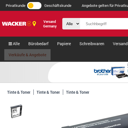
Privatkunde
Geschäftskunde
Angebote gelten für Privatku
Versand
Germany
Alle
Bürobedarf
Papiere
Schreibwaren
Versand
Verkäufe & Angebote
Tinte & Toner
Tinte & Toner
Tinte & Toner