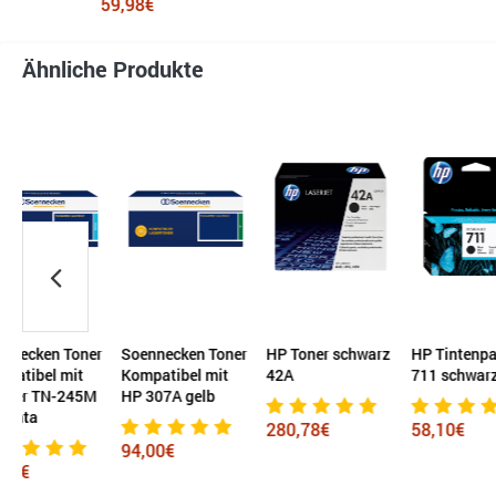
59,98€
28,
Ähnliche Produkte
er
Soennecken Toner
HP Toner schwarz
HP Tintenpatrone
G&G 
Kompatibel mit
42A
711 schwarz
Komp
M
HP 307A gelb
Casi
744
280,78€
58,10€
94,00€
1,2