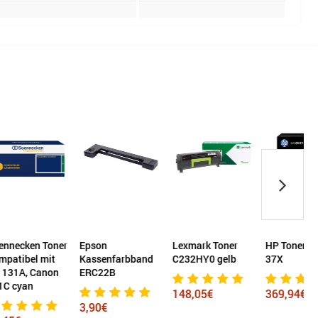
Toner
Epson
Lexmark Toner
HP Toner schwarz
mit
Kassenfarbband
C232HY0 gelb
37X
non
ERC22B
K
B
148,05€
369,94€
3,90€