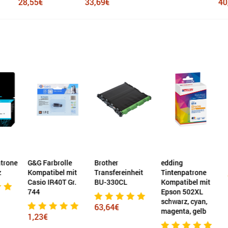
55€
33,69€
40,45€
Farbrolle
Brother
edding
HP Druckkop
atibel mit
Transfereinheit
Tintenpatrone
o IR40T Gr.
BU-330CL
Kompatibel mit
150,98€
Epson 502XL
schwarz, cyan,
63,64€
magenta, gelb
3€