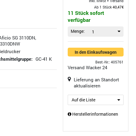
inkl. MwSt +
Versand
Ab 1 Stück
40,47€
11 Stück sofort
verfügbar
Menge:
1
Aficio SG 3110DN,
-3310DNW
Geldrucker
In den Einkaufswagen
hsmittelgruppe:
GC-41 K
Best.-Nr.: 405761
Versand
Wacker 24
Lieferung an Standort
aktualisieren
Auf die Liste
Herstellerinformationen