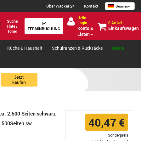
Über Wacker 24
Kontakt
Germany
Hello
Suche
0 Artikel
Login
Tinte /
Einkaufswagen
Konto &
TERMINBUCHUNG
Toner
Listen
Küche & Haushalt
Schulranzen & Rucksäcke
Gratis
Jetzt
kaufen
ca. 2.500 Seiten schwarz
40,47 €
2.500Seiten sw
Sonderpreis