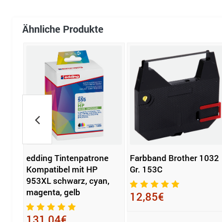
Ähnliche Produkte
edding Tintenpatrone
Farbband Brother 1032
Kompatibel mit HP
Gr. 153C
953XL schwarz, cyan,
magenta, gelb
12,85€
131,04€