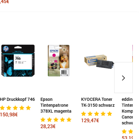
f 746
Epson
KYOCERA Toner
edding
B
Tintenpatrone
TK-3150 schwarz
Tintenpatrone
T
378XL magenta
Kompatibel mit
Canon PG-560XL
c
129,47€
schwarz
g
28,23€
53,19€