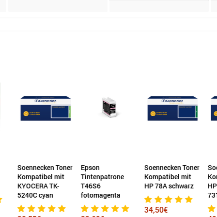
nnecken Toner
Epson
Soennecken Toner
Soennecken 
atibel mit
Tintenpatrone
Kompatibel mit
Kompatibel 
CERA TK-
T46S6
HP 78A schwarz
HP 131A, Ca
0C cyan
fotomagenta
731C cyan
34,50€