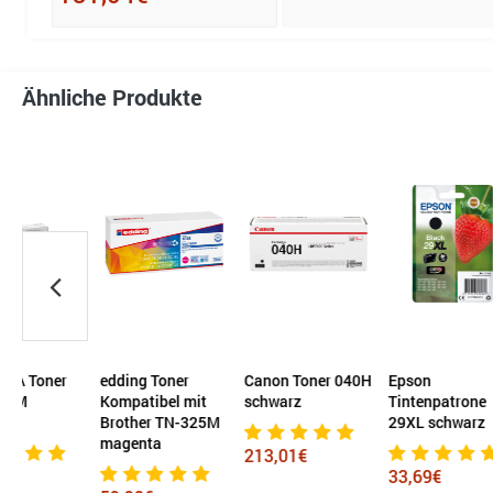
Ähnliche Produkte
edding Toner
Canon Toner 040H
Epson
Soe
Kompatibel mit
schwarz
Tintenpatrone
Komp
Brother TN-325M
29XL schwarz
KYO
magenta
524
213,01€
33,69€