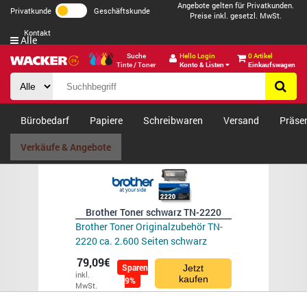
Angebote gelten für Privatkunden.
Privatkunde
Geschäftskunde
Preise inkl. gesetzl. MwSt.
Kontakt
Alle
Suche
Hello Login
0 Artikel
Tinte / Toner
Konto & Listen
Einkaufswagen
Bürobedarf
Papiere
Schreibwaren
Versand
Präse
Verkäufe & Angebote
Brother Toner schwarz TN-2220
Brother Toner Originalzubehör TN-
2220 ca. 2.600 Seiten schwarz
79,09€
Sparen
Jetzt
inkl.
kaufen
9%
MwSt.