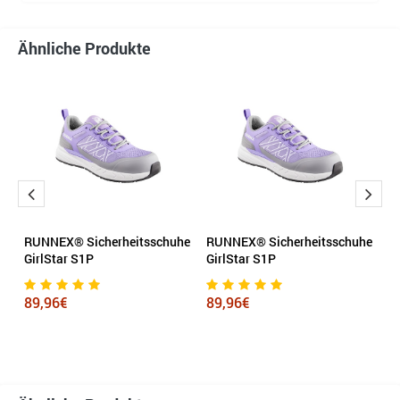
Ähnliche Produkte
RUNNEX® Sicherheitsschuhe
RUNNEX® Sicherheitsschuhe
D
GirlStar S1P
GirlStar S1P
N
He
Vi
89,96€
89,96€
3