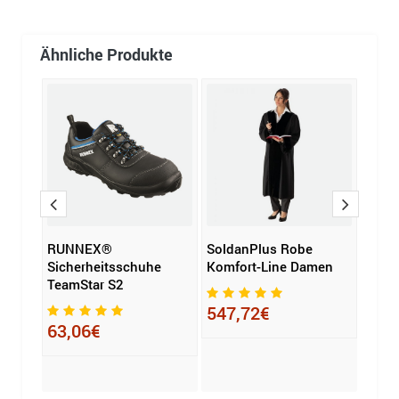
Ähnliche Produkte
cke
RUNNEX®
SoldanPlus Robe
Filtr
Sicherheitsschuhe
Komfort-Line Damen
schw
TeamStar S2
547,72€
9,5
63,06€