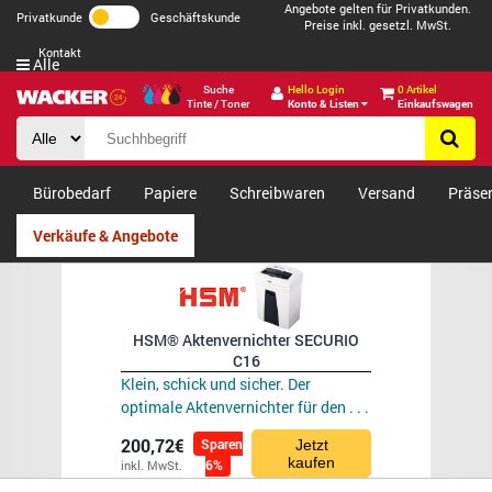
Angebote gelten für Privatkunden.
Privatkunde
Geschäftskunde
Preise inkl. gesetzl. MwSt.
Kontakt
Alle
Suche
Hello Login
0 Artikel
Tinte / Toner
Konto & Listen
Einkaufswagen
Bürobedarf
Papiere
Schreibwaren
Versand
Präse
Verkäufe & Angebote
HSM® Aktenvernichter SECURIO
C16
Klein, schick und sicher. Der
optimale Aktenvernichter für den . . .
200,72€
Sparen
Jetzt
kaufen
6%
inkl. MwSt.