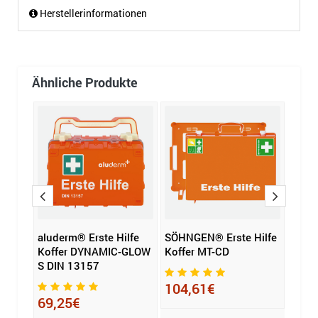
Herstellerinformationen
Ähnliche Produkte
Hilfe
aluderm® Erste Hilfe
SÖHNGEN® Erste Hilfe
SÖHN
Koffer DYNAMIC-GLOW
Koffer MT-CD
Koff
S DIN 13157
JOK
104,61€
69,25€
68,