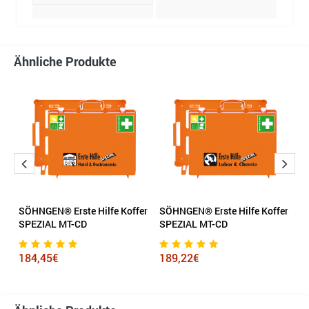
Ähnliche Produkte
er
SÖHNGEN® Erste Hilfe Koffer
SÖHNGEN® Erste Hilfe Koffer
F
SPEZIAL MT-CD
SPEZIAL MT-CD
V
cm
184,45€
189,22€
5