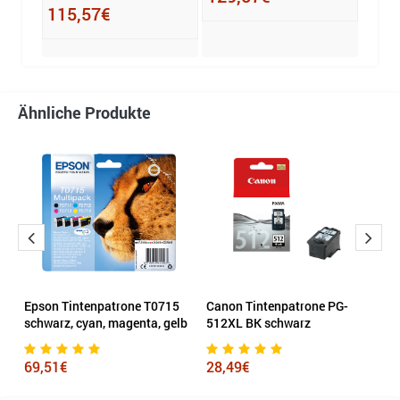
115,57€
23,
Ähnliche Produkte
Epson Tintenpatrone T0715
Canon Tintenpatrone PG-
B
b
schwarz, cyan, magenta, gelb
512XL BK schwarz
2
69,51€
28,49€
6