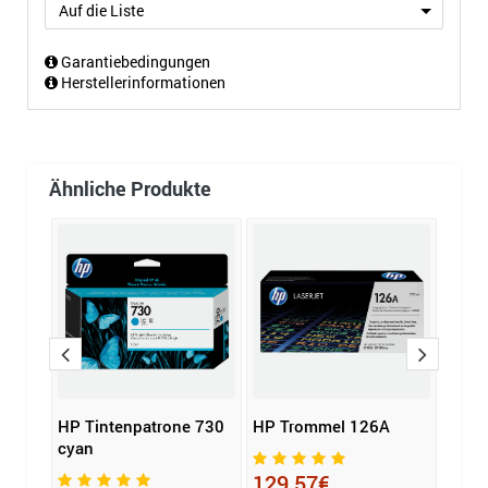
Auf die Liste
Garantiebedingungen
Herstellerinformationen
Ähnliche Produkte
rone
HP Tintenpatrone 730
HP Trommel 126A
HP T
cyan
schw
129,57€