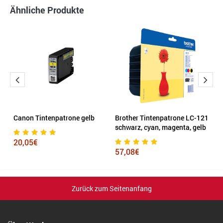
Ähnliche Produkte
Canon Tintenpatrone gelb
Brother Tintenpatrone LC-121
S
schwarz, cyan, magenta, gelb
m
20,05€
57,08€
5
Zurück zum Seitenanfang