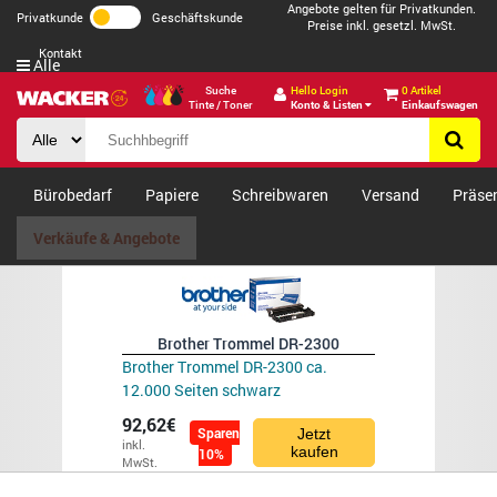
Angebote gelten für Privatkunden.
Privatkunde
Geschäftskunde
Preise inkl. gesetzl. MwSt.
Kontakt
Alle
Suche
Hello Login
0 Artikel
Tinte / Toner
Konto & Listen
Einkaufswagen
Bürobedarf
Papiere
Schreibwaren
Versand
Präse
Verkäufe & Angebote
Brother Trommel DR-2300
Brother Trommel DR-2300 ca.
12.000 Seiten schwarz
92,62€
Sparen
Jetzt
inkl.
kaufen
10%
MwSt.