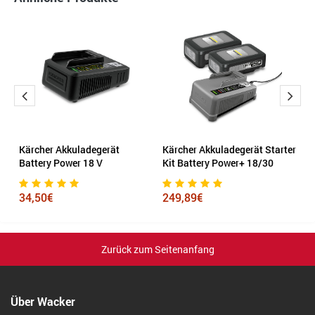
ro
Kärcher Akkuladegerät
Kärcher Akkuladegerät Starter
E
Battery Power 18 V
Kit Battery Power+ 18/30
M
34,50€
249,89€
2
Zurück zum Seitenanfang
Über Wacker