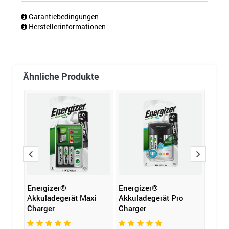
Garantiebedingungen
Herstellerinformationen
Ähnliche Produkte
ät
Energizer®
Energizer®
Varta
Akkuladegerät Maxi
Akkuladegerät Pro
Plug
Charger
Charger
26,