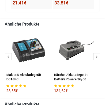
21,41€
33,81€
Ähnliche Produkte
er
Makita® Akkuladegerät
Kärcher Akkuladegerät
E
DC18RC
Battery Power+ 36/60
M
28,55€
134,62€
2
Ähnliche Produkte