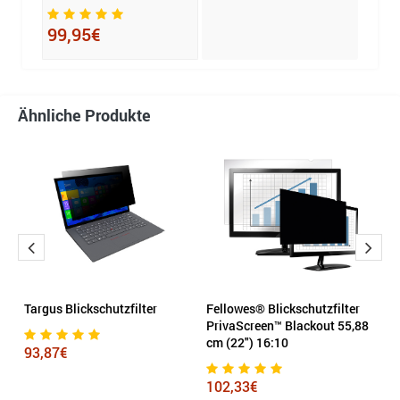
112
99,95€
Ähnliche Produkte
r
Targus Blickschutzfilter
Fellowes® Blickschutzfilter
Ta
PrivaScreen™ Blackout 55,88
cm (22") 16:10
93,87€
1
102,33€