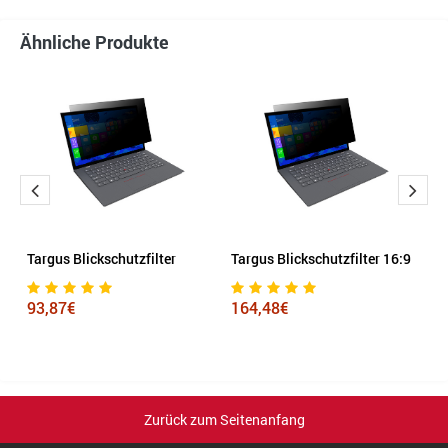
Ähnliche Produkte
Targus Blickschutzfilter
Targus Blickschutzfilter 16:9
Ta
5
93,87€
164,48€
1
Zurück zum Seitenanfang