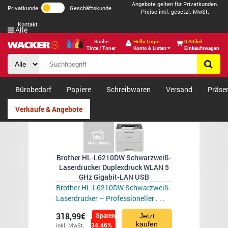
Angebote gelten für Privatkunden.
Privatkunde
Geschäftskunde
Preise inkl. gesetzl. MwSt.
Kontakt
Alle
Suche
Hello Login
0 Artikel
Tinte / Toner
Konto & Listen
Einkaufswagen
Bürobedarf
Papiere
Schreibwaren
Versand
Präse
Verkäufe & Angebote
Brother HL-L6210DW Schwarzweiß-
Laserdrucker Duplexdruck WLAN 5
GHz Gigabit-LAN USB
Brother HL-L6210DW Schwarzweiß-
Laserdrucker – Professioneller . . .
318,99€
Sparen
Jetzt
kaufen
34.46%
inkl. MwSt.