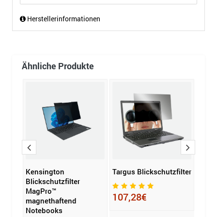
Herstellerinformationen
Ähnliche Produkte
er
Kensington
Targus Blickschutzfilter
Fell
Blickschutzfilter
Blick
MagPro™
Priv
107,28€
magnethaftend
60,45
Notebooks