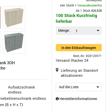
Sonderpreis
inkl. MwSt +
Versandkostenfrei
Ab 1 Stück
426,52€
100 Stück Kurzfristig
lieferbar
Menge:
1
In den Einkaufswagen
Best.-Nr.: 820120571
Versand
Wacker 24
rank 3OH
che
Lieferung an Standort
aktualisieren
Aufsatzschrank
Auf die Liste
endless
hiebetürenschrank endless
Herstellerinformationen
mm (B x H x T)