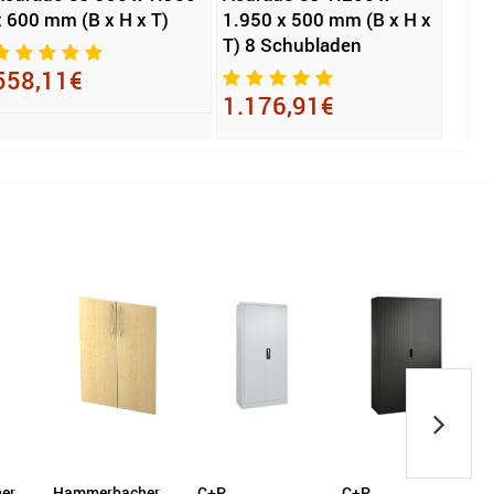
x 600 mm (B x H x T)
1.950 x 500 mm (B x H x
Stor
T) 8 Schubladen
558,11€
170
1.176,91€
er
Hammerbacher
C+P
C+P