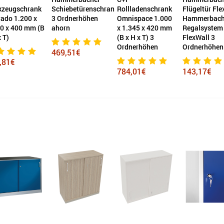
kzeugschrank
Schiebetürenschrank
Rollladenschrank
Flügeltür Fle
ado 1.200 x
3 Ordnerhöhen
Omnispace 1.000
Hammerbach
0 x 400 mm (B
ahorn
x 1.345 x 420 mm
Regalsystem
x T)
(B x H x T) 3
FlexWall 3
Ordnerhöhen
Ordnerhöhen
469,51€
,81€
784,01€
143,17€