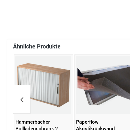
Ähnliche Produkte
Hammerbacher
Paperflow
k 2
Rollladenschrank 2
Akustikrückwand