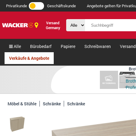
Privatkunde
Geschäftskunde
Angebote gelten für Privatku
Versand
Germany
Alle
Bürobedarf
Papiere
Schreibwaren
Versand
Verkäufe & Angebote
Bro
Brot
Profes
Möbel & Stühle
Schränke
Schränke