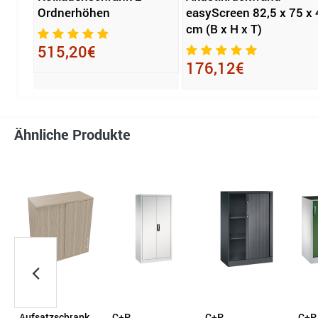
Ordnerhöhen
easyScreen 82,5 x 75 x 
cm (B x H x T)
515,20€
176,12€
Ähnliche Produkte
Aufsatzschrank
C+P
C+P
C+P