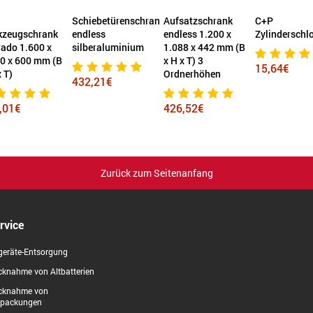
Schiebetürenschrank
Aufsatzschrank
C+P
kzeugschrank
endless
endless 1.200 x
Zylinderschl
ado 1.600 x
silberaluminium
1.088 x 442 mm (B
0 x 600 mm (B
x H x T) 3
15,64€
x T)
Ordnerhöhen
432,21€
,01€
426,52€
Zurück zum Seitenanfang
rvice
geräte-Entsorgung
knahme von Altbatterien
cknahme von
rpackungen