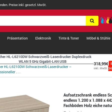
nden. Preise inkl. gesetzl. MwSt.
Präsentation
Elektronik
Tinte & Toner
Möbel & Stühle
ther HL-L6210DW Schwarzweiß-Laserdrucker Duplexdruck
WLAN 5 GHz Gigabit-LAN USB
318,99€
her HL-L6210DW Schwarzweiß-Laserdrucker –
34
inkl. MwSt.
sioneller . . .
Aufsatzschrank endless S
endless 1.200 x 1.088 x 44
Fachböden Holz eiche natu