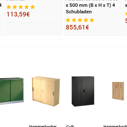
4
x 500 mm (B x H x T) 4
Schubladen
113,59€
855,61€
Hammerbacher
C+P
Hammerbach