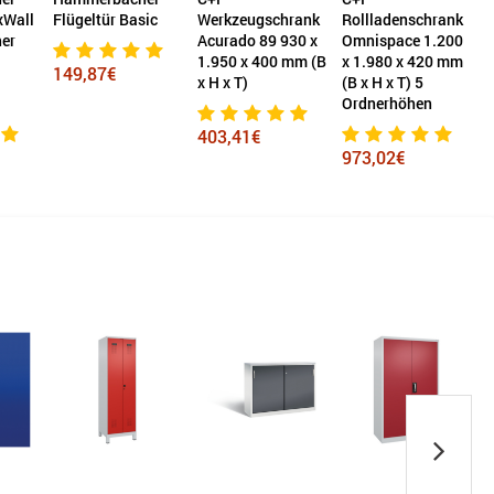
xWall
Flügeltür Basic
Werkzeugschrank
Rollladenschrank
S
er
Acurado 89 930 x
Omnispace 1.200
1.950 x 400 mm (B
x 1.980 x 420 mm
149,87€
x H x T)
(B x H x T) 5
Ordnerhöhen
403,41€
973,02€