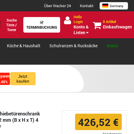
Über Wacker 24
Kontakt
Germany
Hello
Suche
0 Artikel
Login
Tinte /
Einkaufswagen
Konto &
TERMINBUCHUNG
Toner
Listen
Küche & Haushalt
Schulranzen & Rucksäcke
Gratis
Sparen
Jetzt
kaufen
.46%
chiebetürenschrank
426,52 €
2 mm (B x H x T) 4
r