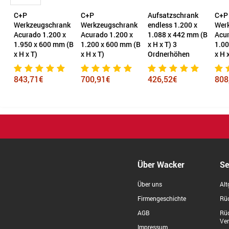
C+P
C+P
Aufsatzschrank
C+P
k
Werkzeugschrank
Werkzeugschrank
endless 1.200 x
Wer
0
Acurado 1.200 x
Acurado 1.200 x
1.088 x 442 mm (B
Acur
m
1.950 x 600 mm (B
1.200 x 600 mm (B
x H x T) 3
1.00
x H x T)
x H x T)
Ordnerhöhen
x H 
843,71€
700,91€
426,52€
808
Über Wacker
Se
Über uns
Alt
Firmengeschichte
Rüc
AGB
Rü
Ve
Impressum