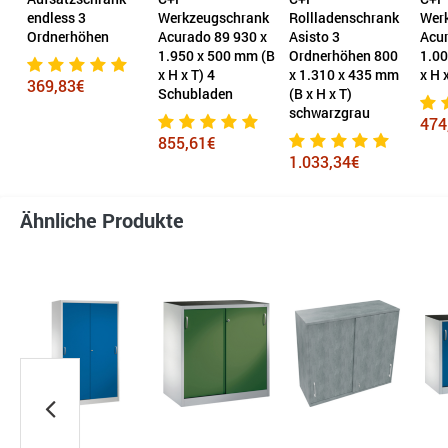
k
endless 3
Werkzeugschrank
Rollladenschrank
Wer
10
Ordnerhöhen
Acurado 89 930 x
Asisto 3
Acur
 x
1.950 x 500 mm (B
Ordnerhöhen 800
1.00
x H x T) 4
x 1.310 x 435 mm
x H 
369,83€
Schubladen
(B x H x T)
schwarzgrau
474
855,61€
1.033,34€
Ähnliche Produkte