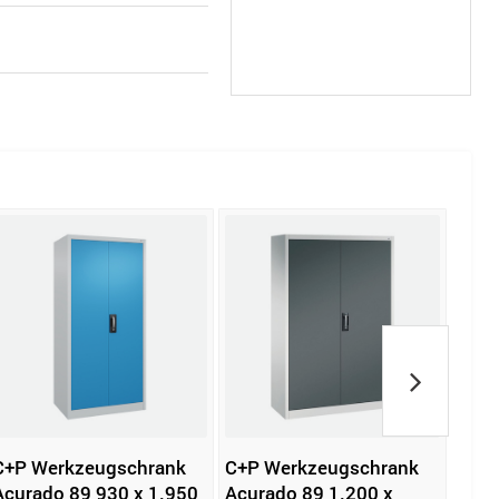
C+P Werkzeugschrank
C+P Werkzeugschrank
magn
Acurado 89 930 x 1.950
Acurado 89 1.200 x
Aufb