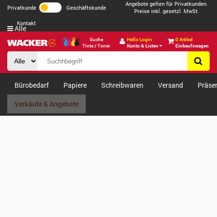
Angebote gelten für Privatkunden.
Privatkunde
Geschäftskunde
Preise inkl. gesetzl. MwSt.
Kontakt
Alle
Suche
Hello Login
0 Artikel
Tinte / Toner
Konto & Listen
Einkaufswagen
Bürobedarf
Papiere
Schreibwaren
Versand
Präse
Verkäufe & Angebote