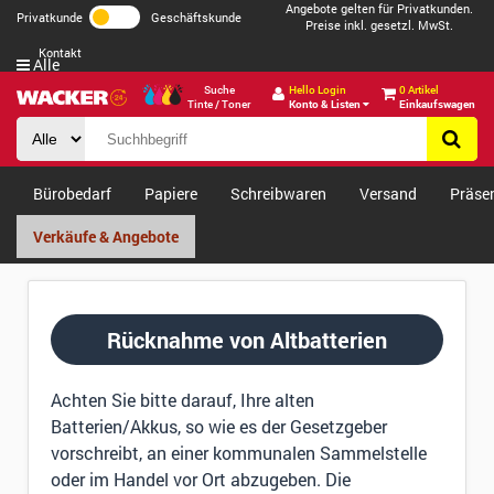
Angebote gelten für Privatkunden.
Privatkunde
Geschäftskunde
Preise inkl. gesetzl. MwSt.
Kontakt
Alle
Suche
Hello Login
0 Artikel
Tinte / Toner
Konto & Listen
Einkaufswagen
Bürobedarf
Papiere
Schreibwaren
Versand
Präse
Verkäufe & Angebote
Rücknahme von Altbatterien
Achten Sie bitte darauf, Ihre alten
Batterien/Akkus, so wie es der Gesetzgeber
vorschreibt, an einer kommunalen Sammelstelle
oder im Handel vor Ort abzugeben. Die