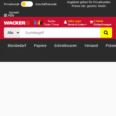
Angebote gelten für Privatkunden.
Privatkunde
Geschäftskunde
Preise inkl. gesetzl. MwSt.
Kontakt
Alle
Suche
Hello Login
0 Artikel
Tinte / Toner
Konto & Listen
Einkaufswagen
Bürobedarf
Papiere
Schreibwaren
Versand
Präse
Verkäufe & Angebote