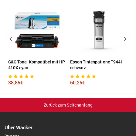
G&G Toner Kompatibel mit HP
Epson Tintenpatrone T9441
H
410X cyan
schwarz
S
38,85€
60,25€
2
Zurück zum Seitenanfang
Über Wacker