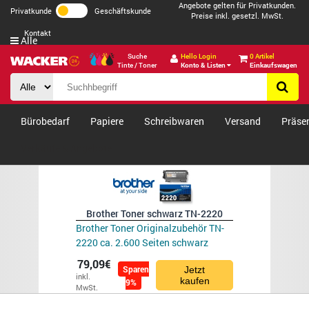
Angebote gelten für Privatkunden.
Privatkunde
Geschäftskunde
Preise inkl. gesetzl. MwSt.
Kontakt
Alle
Suche
Hello Login
0 Artikel
Tinte / Toner
Konto & Listen
Einkaufswagen
Bürobedarf
Papiere
Schreibwaren
Versand
Präse
Verkäufe & Angebote
Brother Toner schwarz TN-2220
Brother Toner Originalzubehör TN-
2220 ca. 2.600 Seiten schwarz
79,09€
Sparen
Jetzt
inkl.
kaufen
9%
MwSt.