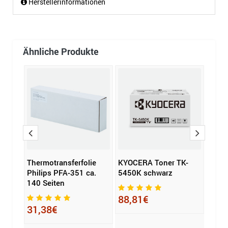
Herstellerinformationen
Ähnliche Produkte
r
Thermotransferfolie
KYOCERA Toner TK-
eddi
other
Philips PFA-351 ca.
5450K schwarz
Komp
140 Seiten
88,81€
95,
31,38€