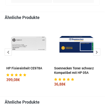
Ähnliche Produkte
HP Fixiereinheit CE978A
Soennecken Toner schwarz
E
Kompatibel mit HP 05A
m
399,08€
36,88€
6
Ähnliche Produkte