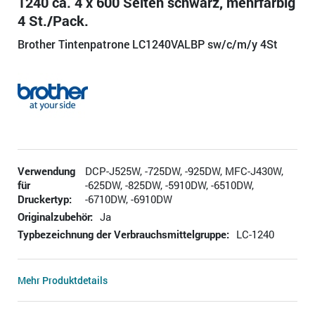
1240 ca. 4 x 600 Seiten schwarz, mehrfarbig
4 St./Pack.
Brother Tintenpatrone LC1240VALBP sw/c/m/y 4St
Verwendung
DCP-J525W, -725DW, -925DW, MFC-J430W,
für
-625DW, -825DW, -5910DW, -6510DW,
Druckertyp:
-6710DW, -6910DW
Originalzubehör:
Ja
Typbezeichnung der Verbrauchsmittelgruppe:
LC-1240
Mehr Produktdetails