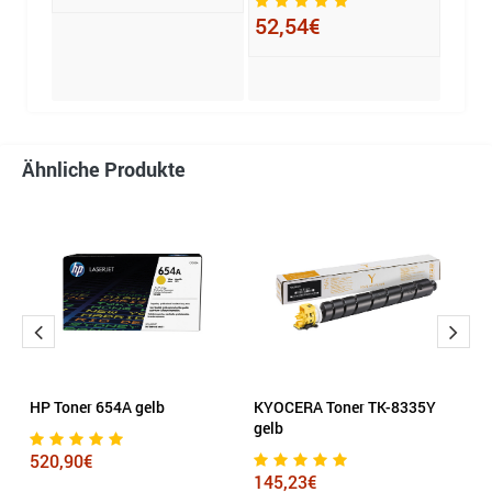
52,54€
41,
Ähnliche Produkte
HP Toner 654A gelb
KYOCERA Toner TK-8335Y
O
gelb
4
520,90€
145,23€
4