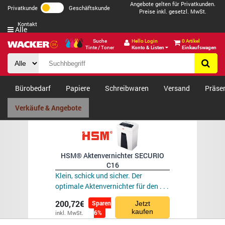
Angebote gelten für Privatkunden.
Privatkunde
Geschäftskunde
Preise inkl. gesetzl. MwSt.
Kontakt
Alle
Suche
Hello Login
0 Artikel
Tinte / Toner
Konto & Listen
Einkaufswagen
Bürobedarf
Papiere
Schreibwaren
Versand
Präse
Verkäufe & Angebote
HSM® Aktenvernichter SECURIO
C16
Klein, schick und sicher. Der
optimale Aktenvernichter für den . . .
200,72€
Sparen
Jetzt
kaufen
6%
inkl. MwSt.