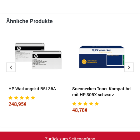
Ähnliche Produkte
HP Wartungskit B5L36A
Soennecken Toner Kompatibel
H
mit HP 305X schwarz
S
248,95€
48,78€
1
Zurück zum Seitenanfang