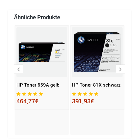
Ähnliche Produkte
one
HP Toner 659A gelb
HP Toner 81X schwarz
Epso
T908
464,77€
391,93€
89,