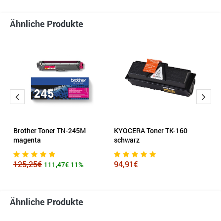
Ähnliche Produkte
a
Brother Toner TN-245M
KYOCERA Toner TK-160
S
magenta
schwarz
m
s
125,25€
94,91€
111,47€
11%
2
Ähnliche Produkte