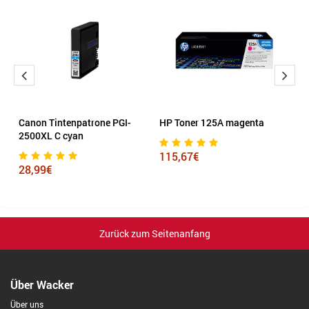
el
Canon Tintenpatrone PGI-
HP Toner 125A magenta
B
2500XL C cyan
115,67€
1
28,99€
Zurück zum Seitenanfang
Über Wacker
Über uns