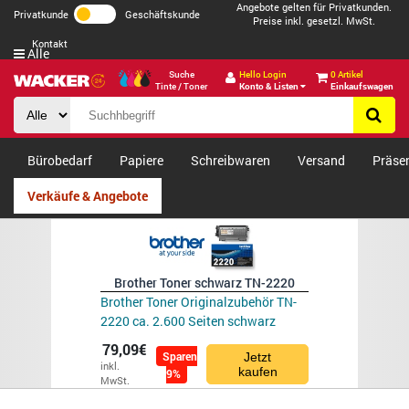
Angebote gelten für Privatkunden.
Privatkunde
Geschäftskunde
Preise inkl. gesetzl. MwSt.
Kontakt
Alle
Suche
Hello Login
0 Artikel
Tinte / Toner
Konto & Listen
Einkaufswagen
Bürobedarf
Papiere
Schreibwaren
Versand
Präse
Verkäufe & Angebote
Brother Toner schwarz TN-2220
Brother Toner Originalzubehör TN-
2220 ca. 2.600 Seiten schwarz
79,09€
Sparen
Jetzt
inkl.
kaufen
9%
MwSt.