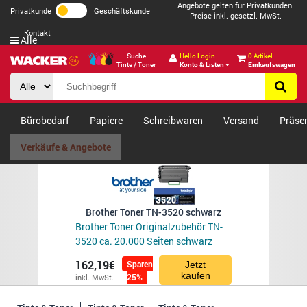
Angebote gelten für Privatkunden.
Privatkunde
Geschäftskunde
Preise inkl. gesetzl. MwSt.
Kontakt
Alle
Suche
Hello Login
0 Artikel
Tinte / Toner
Konto & Listen
Einkaufswagen
Bürobedarf
Papiere
Schreibwaren
Versand
Präse
Verkäufe & Angebote
Brother Toner TN-3520 schwarz
Brother Toner Originalzubehör TN-
3520 ca. 20.000 Seiten schwarz
162,19€
Sparen
Jetzt
kaufen
25%
inkl. MwSt.