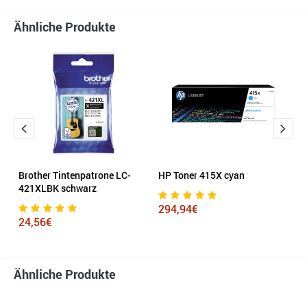
Ähnliche Produkte
Brother Tintenpatrone LC-
HP Toner 415X cyan
K
421XLBK schwarz
s
294,94€
24,56€
9
Ähnliche Produkte