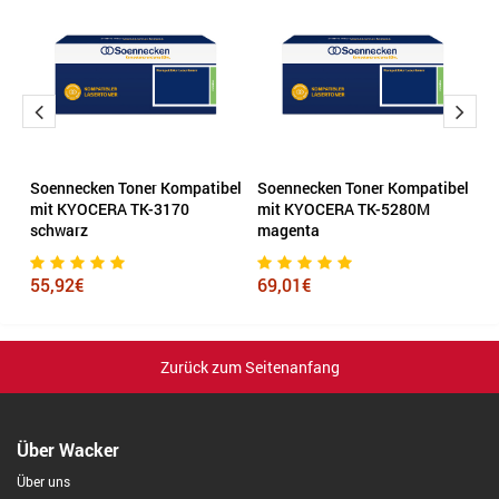
Soennecken Toner Kompatibel
Soennecken Toner Kompatibel
H
mit KYOCERA TK-3170
mit KYOCERA TK-5280M
f
schwarz
magenta
1
55,92€
69,01€
Zurück zum Seitenanfang
Über Wacker
Über uns