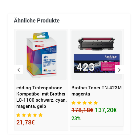
Ähnliche Produkte
edding Tintenpatrone
Brother Toner TN-423M
KYOC
Kompatibel mit Brother
magenta
895C
LC-1100 schwarz, cyan,
magenta, gelb
178,18€
137,20€
95,
23%
21,78€