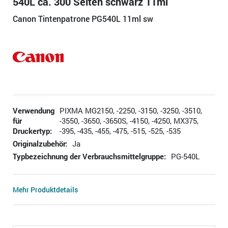
540L ca. 300 Seiten schwarz 11ml
Canon Tintenpatrone PG540L 11ml sw
Verwendung
PIXMA MG2150, -2250, -3150, -3250, -3510,
für
-3550, -3650, -3650S, -4150, -4250, MX375,
Druckertyp:
-395, -435, -455, -475, -515, -525, -535
Originalzubehör:
Ja
Typbezeichnung der Verbrauchsmittelgruppe:
PG-540L
Mehr Produktdetails