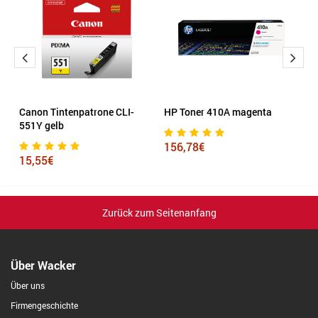
Canon Tintenpatrone CLI-
HP Toner 410A magenta
S
551Y gelb
m
156,78€
15,55€
1
Zurück zum Seitenanfang
Über Wacker
Über uns
Firmengeschichte