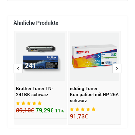
Ähnliche Produkte
ter
Brother Toner TN-
edding Toner
Soen
241BK schwarz
Kompatibel mit HP 26A
Kompa
schwarz
TN-4
89,10€
79,29€
11%
91,73€
42,