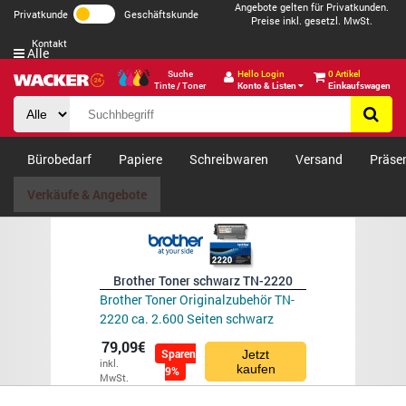
Angebote gelten für Privatkunden.
Privatkunde
Geschäftskunde
Preise inkl. gesetzl. MwSt.
Kontakt
Alle
Suche
Hello Login
0 Artikel
Tinte / Toner
Konto & Listen
Einkaufswagen
Bürobedarf
Papiere
Schreibwaren
Versand
Präse
Verkäufe & Angebote
Brother Toner schwarz TN-2220
Brother Toner Originalzubehör TN-
2220 ca. 2.600 Seiten schwarz
79,09€
Sparen
Jetzt
inkl.
kaufen
9%
MwSt.