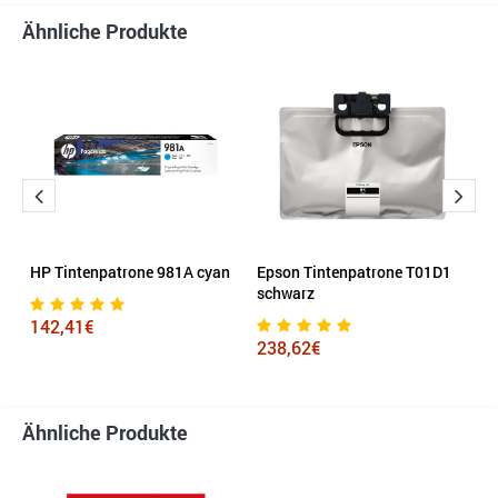
Ähnliche Produkte
HP Tintenpatrone 981A cyan
Epson Tintenpatrone T01D1
S
schwarz
m
142,41€
238,62€
8
Ähnliche Produkte