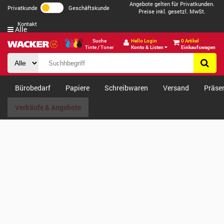
Angebote gelten für Privatkunden.
Privatkunde
Geschäftskunde
Preise inkl. gesetzl. MwSt.
Kontakt
Alle
Suche
Hello Login
0 Artikel
Tinte / Toner
Konto & Listen
Einkaufswagen
Bürobedarf
Papiere
Schreibwaren
Versand
Präse
Verkäufe & Angebote