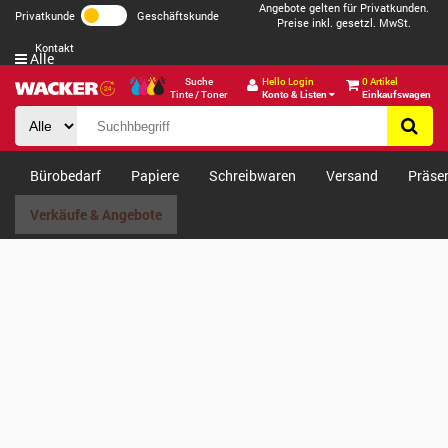
Angebote gelten für Privatkunden.
Privatkunde
Geschäftskunde
Preise inkl. gesetzl. MwSt.
Kontakt
Alle
Suche
Hello Login
0 Artikel
Tinte / Toner
Konto & Listen
Einkaufswagen
Bürobedarf
Papiere
Schreibwaren
Versand
Präse
Verkäufe & Angebote