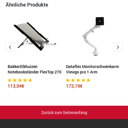
Ähnliche Produkte
BakkerElkhuizen
Dataflex Monitorschwenkarm
F
Notebookständer FlexTop 270
Viewgo pro 1 Arm
Sp
113,04€
173,19€
2
Zurück zum Seitenanfang