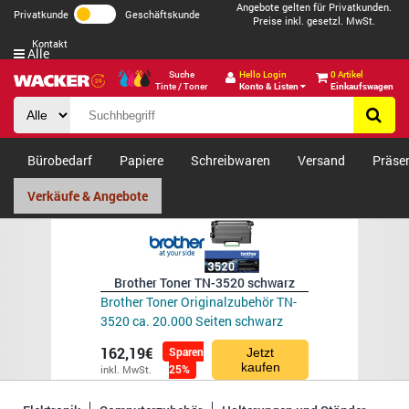
Angebote gelten für Privatkunden.
Privatkunde
Geschäftskunde
Preise inkl. gesetzl. MwSt.
Kontakt
Alle
Suche
Hello Login
0 Artikel
Tinte / Toner
Konto & Listen
Einkaufswagen
Bürobedarf
Papiere
Schreibwaren
Versand
Präse
Verkäufe & Angebote
Brother Toner TN-3520 schwarz
Brother Toner Originalzubehör TN-
3520 ca. 20.000 Seiten schwarz
162,19€
Sparen
Jetzt
kaufen
25%
inkl. MwSt.