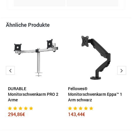
Ähnliche Produkte
rm
DURABLE
Fellowes®
F
Monitorschwenkarm PRO 2
Monitorschwenkarm Eppa™ 1
Pr
Arme
Arm schwarz
9
294,86€
143,44€