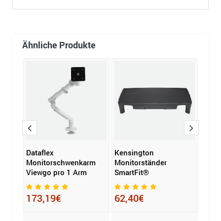
Ähnliche Produkte
Dataflex
Kensington
Dataf
rm
Monitorschwenkarm
Monitorständer
Moni
m
Viewgo pro 1 Arm
SmartFit®
Viewp
1 Ar
erfor
173,19€
62,40€
229