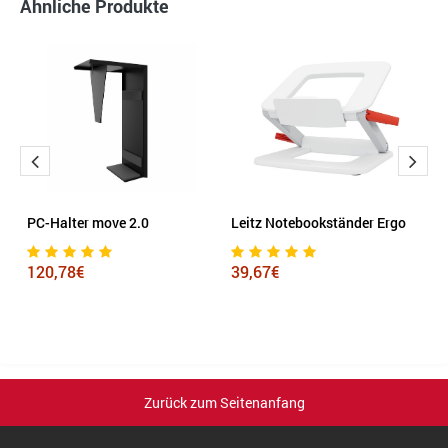
Ähnliche Produkte
PC-Halter move 2.0
Leitz Notebookständer Ergo
L
C
120,78€
39,67€
2
Zurück zum Seitenanfang