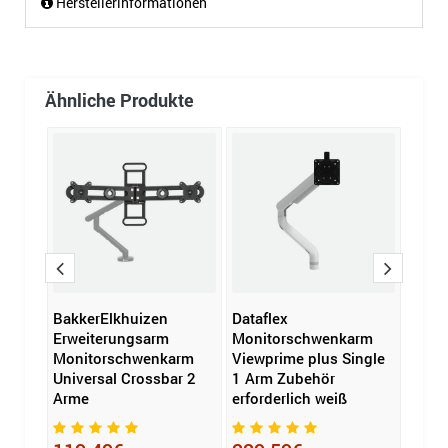
Herstellerinformationen
Ähnliche Produkte
BakkerElkhuizen
Dataflex
Fell
S100
Erweiterungsarm
Monitorschwenkarm
Moni
Monitorschwenkarm
Viewprime plus Single
Plati
Universal Crossbar 2
1 Arm Zubehör
Arme
erforderlich weiß
117