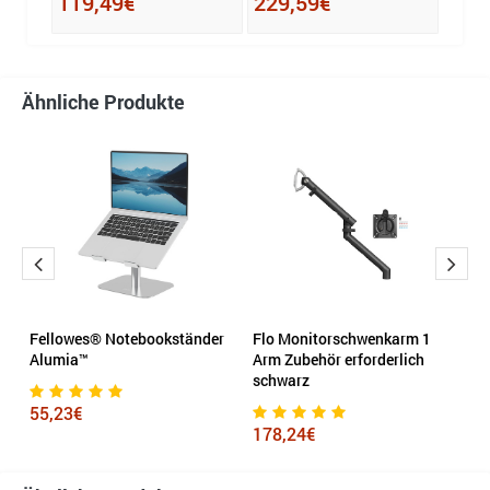
119,49€
229,59€
Ähnliche Produkte
rm
Fellowes® Notebookständer
Flo Monitorschwenkarm 1
F
Alumia™
Arm Zubehör erforderlich
O
schwarz
55,23€
6
178,24€