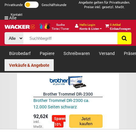
Angebote gelten für Privatkunden.
Privatkunde
Geschäftskunde
Preise inkl. gesetzl. MwSt.
Kontakt
Alle
Suche
Hello Login
0 Artikel
Tinte / Toner
Konto & Listen
Einkaufswagen
Bürobedarf
Papiere
Schreibwaren
Versand
Präse
Verkäufe & Angebote
Brother Trommel DR-2300
Brother Trommel DR-2300 ca.
12.000 Seiten schwarz
92,62€
Sparen
Jetzt
inkl.
kaufen
10%
MwSt.