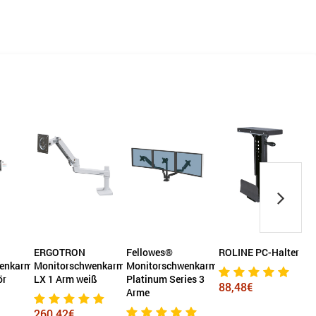
ERGOTRON
Fellowes®
ROLINE PC-Halter
wenkarm
Monitorschwenkarm
Monitorschwenkarm
M
ör
LX 1 Arm weiß
Platinum Series 3
88,48€
Arme
260,42€