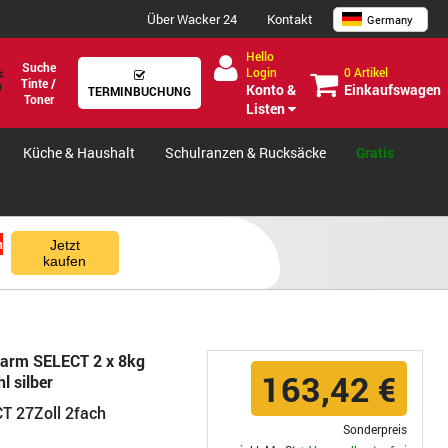
Über Wacker 24
Kontakt
Germany
Hello
Suche
0 Artikel
Login
Tinte /
Einkaufswagen
Konto &
TERMINBUCHUNG
Toner
Listen
Küche & Haushalt
Schulranzen & Rucksäcke
Gratis
n
Jetzt
kaufen
arm SELECT 2 x 8kg
163,42 €
l silber
T 27Zoll 2fach
Sonderpreis