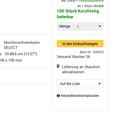
inkl. MwSt +
Versandkostenfrei
Ab 1 Stück
163,42€
100 Stück Kurzfristig
lieferbar
Menge:
1
Monitorschwenkarm
In den Einkaufswagen
SELECT
Best.-Nr.: 509523
e:
33-68,6 cm (13-27")
Versand
Wacker 24
 100 x 100 mm
Lieferung an Standort
aktualisieren
Auf die Liste
Herstellerinformationen