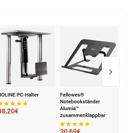
ROLINE PC-Halter
Fellowes®
NOV
Notebookständer
Mon
Alumia™
TSS 
98,20€
zusammenklappbar
211
30,69€