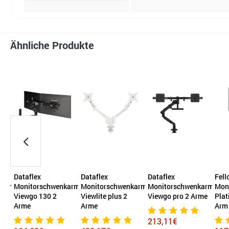
Ähnliche Produkte
Dataflex
Dataflex
Dataflex
Fel
karm
Monitorschwenkarm
Monitorschwenkarm
Monitorschwenkarm
Mon
Viewgo 130 2
Viewlite plus 2
Viewgo pro 2 Arme
Plat
Arme
Arme
Arm
213,11€