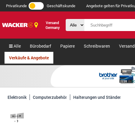
Privatkunde
Geschäftskunde
Angebote gelten für Privatku
Versand
Germany
Alle
Bürobedarf
Papiere
Schreibwaren
Versand
B
B
s
Elektronik
Computerzubehör
Halterungen und Ständer