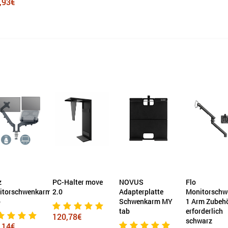
,93€
z
PC-Halter move
NOVUS
Flo
itorschwenkarm
2.0
Adapterplatte
Monitorsch
o
Schwenkarm MY
1 Arm Zubeh
tab
erforderlich
120,78€
schwarz
,14€