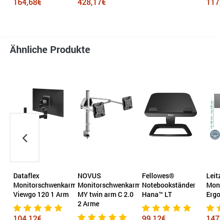
164,68€
428,17€
117
Ähnliche Produkte
Dataflex
NOVUS
Fellowes®
Leit
Monitorschwenkarm
Monitorschwenkarm
Notebookständer
Mon
Viewgo 120 1 Arm
MY twin arm C 2.0
Hana™ LT
Erg
2 Arme
104,12€
99,12€
147