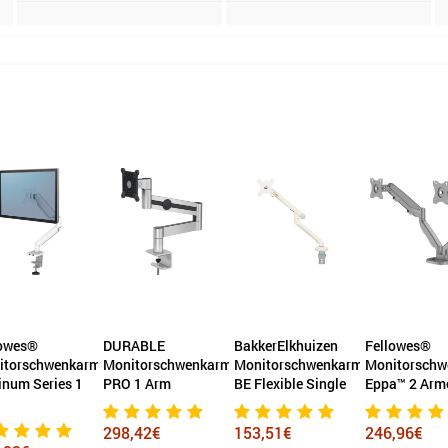
lowes®
DURABLE
BakkerElkhuizen
Fellowes®
itorschwenkarm
Monitorschwenkarm
Monitorschwenkarm
Monitorsch
inum Series 1
PRO 1 Arm
BE Flexible Single
Eppa™ 2 Arm
298,42€
153,51€
246,96€