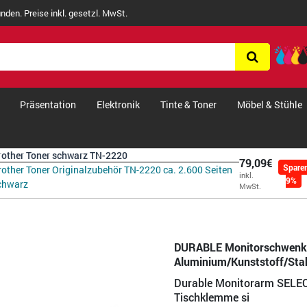
nden. Preise inkl. gesetzl. MwSt.
Präsentation
Elektronik
Tinte & Toner
Möbel & Stühle
rother Toner schwarz TN-2220
79,09€
Spare
rother Toner Originalzubehör TN-2220 ca. 2.600 Seiten
inkl.
9%
chwarz
MwSt.
DURABLE Monitorschwenk
Aluminium/Kunststoff/Stah
Durable Monitorarm SELEC
Tischklemme si