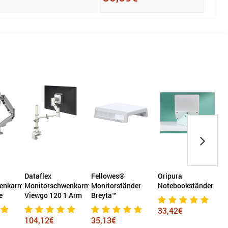
Dataflex
Fellowes®
Oripura
D
wenkarm
Monitorschwenkarm
Monitorständer
Notebookständer
e
Viewgo 120 1 Arm
Breyta™
V
S
33,42€
104,12€
35,13€
e