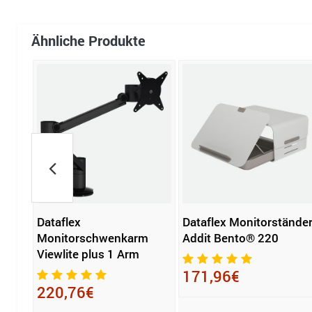
Ähnliche Produkte
Dataflex
Dataflex Monitorstände
m
Monitorschwenkarm
Addit Bento® 220
m
Viewlite plus 1 Arm
171,96€
220,76€