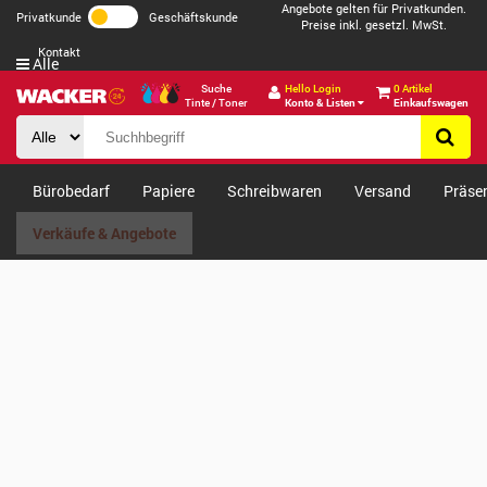
Angebote gelten für Privatkunden.
Privatkunde
Geschäftskunde
Preise inkl. gesetzl. MwSt.
Kontakt
Alle
Suche
Hello Login
0 Artikel
Tinte / Toner
Konto & Listen
Einkaufswagen
Bürobedarf
Papiere
Schreibwaren
Versand
Präse
Verkäufe & Angebote