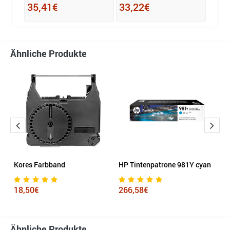
35,41€
33,22€
Ähnliche Produkte
it
Kores Farbband
HP Tintenpatrone 981Y cyan
C
18,50€
266,58€
1
Ähnliche Produkte