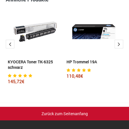
KYOCERA Toner TK-6325
HP Trommel 19A
e
schwarz
H
110,48€
145,72€
1
Zurück zum Seitenanfang