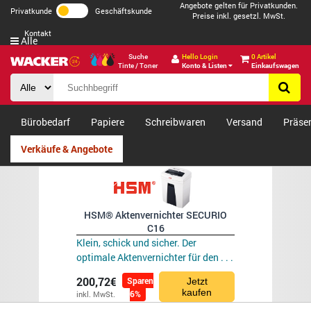
Angebote gelten für Privatkunden.
Privatkunde
Geschäftskunde
Preise inkl. gesetzl. MwSt.
Kontakt
Alle
Suche
Hello Login
0 Artikel
Tinte / Toner
Konto & Listen
Einkaufswagen
Bürobedarf
Papiere
Schreibwaren
Versand
Präse
Verkäufe & Angebote
HSM® Aktenvernichter SECURIO
C16
Klein, schick und sicher. Der
optimale Aktenvernichter für den . . .
200,72€
Sparen
Jetzt
kaufen
6%
inkl. MwSt.