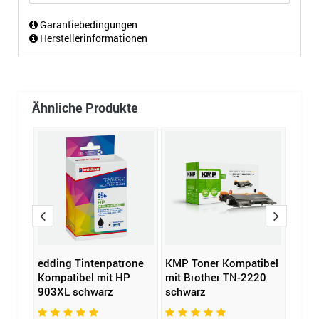
Garantiebedingungen
Herstellerinformationen
Ähnliche Produkte
one
edding Tintenpatrone
KMP Toner Kompatibel
Broth
Kompatibel mit HP
mit Brother TN-2220
320B
903XL schwarz
schwarz
77,