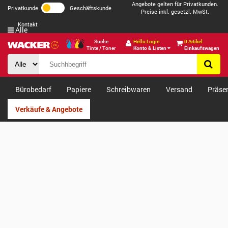
Angebote gelten für Privatkunden.
Privatkunde
Geschäftskunde
Preise inkl. gesetzl. MwSt.
Kontakt
Alle
Suche
Hello Login
0 Artikel
Tinte / Toner
Konto & Listen
Einkaufswagen
Bürobedarf
Papiere
Schreibwaren
Versand
Präse
Verkäufe & Angebote