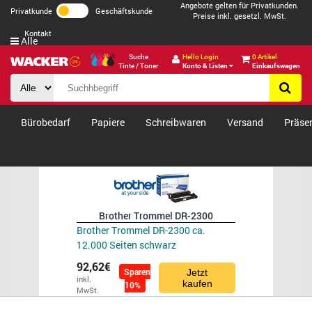
Angebote gelten für Privatkunden.
Privatkunde
Geschäftskunde
Preise inkl. gesetzl. MwSt.
Kontakt
Alle
Suche
Hello Login
0 Artikel
Tinte / Toner
Konto & Listen
Einkaufswagen
Bürobedarf
Papiere
Schreibwaren
Versand
Präse
Verkäufe & Angebote
Brother Trommel DR-2300
Brother Trommel DR-2300 ca.
12.000 Seiten schwarz
92,62€
Sparen
Jetzt
inkl.
kaufen
10%
MwSt.