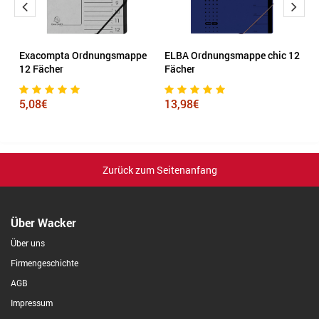
Exacompta Ordnungsmappe
ELBA Ordnungsmappe chic 12
L
12 Fächer
Fächer
F
5,08€
13,98€
1
Zurück zum Seitenanfang
Über Wacker
Über uns
Firmengeschichte
AGB
Impressum