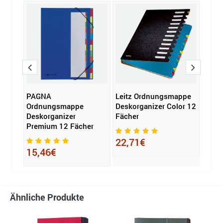
PAGNA
Leitz Ordnungsmappe
PAG
Funky
Ordnungsmappe
Deskorganizer Color 12
Ordn
Deskorganizer
Fächer
Fäch
Premium 12 Fächer
22,71€
4,6
15,46€
Ähnliche Produkte