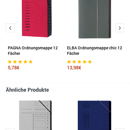
e
PAGNA Ordnungsmappe 12
ELBA Ordnungsmappe chic 12
H
Fächer
Fächer
or
5,78€
13,98€
1
Ähnliche Produkte