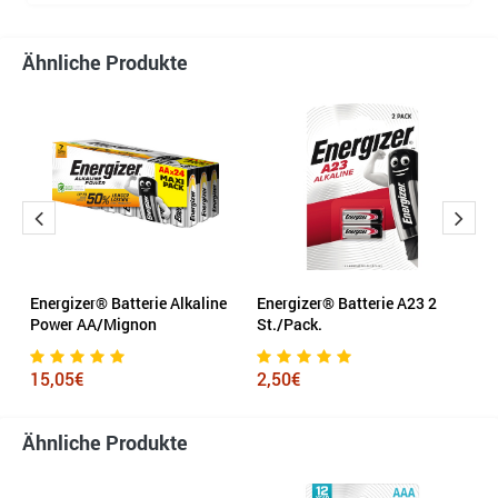
Ähnliche Produkte
Energizer® Batterie Alkaline
Energizer® Batterie A23 2
S
Power AA/Mignon
St./Pack.
A
15,05€
2,50€
2
Ähnliche Produkte