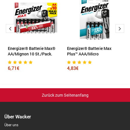
er
Energizer® Batterie Max®
Energizer® Batterie Max
En
AA/Mignon 10 St./Pack.
Plus™ AAA/Micro
P
6,71€
4,83€
2
Zurück zum Seitenanfang
Über Wacker
Über uns