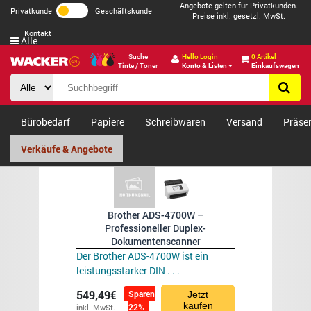
Angebote gelten für Privatkunden.
Privatkunde
Geschäftskunde
Preise inkl. gesetzl. MwSt.
Kontakt
Alle
Suche
Hello Login
0 Artikel
Tinte / Toner
Konto & Listen
Einkaufswagen
Bürobedarf
Papiere
Schreibwaren
Versand
Präse
Verkäufe & Angebote
Brother ADS-4700W –
Professioneller Duplex-
Dokumentenscanner
Der Brother ADS-4700W ist ein
leistungsstarker DIN . . .
549,49€
Sparen
Jetzt
kaufen
22%
inkl. MwSt.