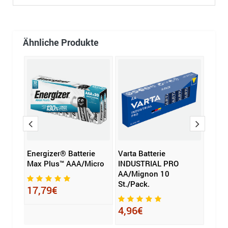
Ähnliche Produkte
ie
Energizer® Batterie
Varta Batterie
Medi
Max Plus™ AAA/Micro
INDUSTRIAL PRO
AAA/
AA/Mignon 10
St./Pack.
17,79€
5,2
4,96€