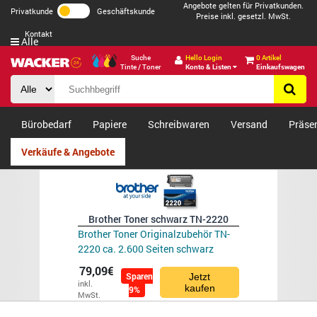
Angebote gelten für Privatkunden.
Privatkunde
Geschäftskunde
Preise inkl. gesetzl. MwSt.
Kontakt
Alle
Suche
Hello Login
0 Artikel
Tinte / Toner
Konto & Listen
Einkaufswagen
Bürobedarf
Papiere
Schreibwaren
Versand
Präse
Verkäufe & Angebote
Brother Toner schwarz TN-2220
Brother Toner Originalzubehör TN-
2220 ca. 2.600 Seiten schwarz
79,09€
Sparen
Jetzt
inkl.
kaufen
9%
MwSt.