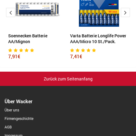
Soennecken Batterie
Varta Batterie Longlife Power
En
AA/Mignon
AAA/Micro 10 St./Pack.
S
7,91€
7,41€
2
Zurück zum Seitenanfang
Über Wacker
Über uns
Firmengeschichte
AGB
Impressum