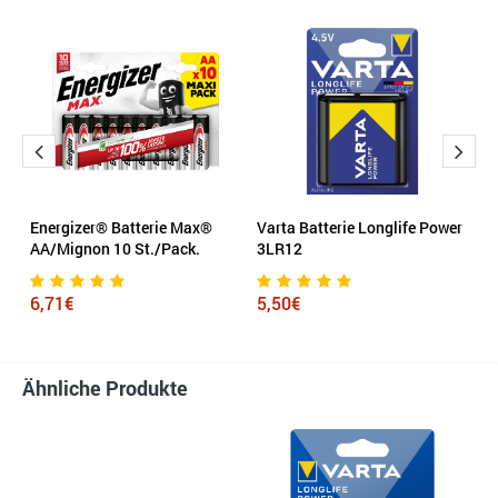
Energizer® Batterie Max®
Varta Batterie Longlife Power
V
AA/Mignon 10 St./Pack.
3LR12
D
6,71€
5,50€
1
Ähnliche Produkte