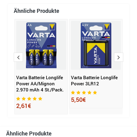
Ähnliche Produkte
ie
Varta Batterie Longlife
Varta Batterie Longlife
Energ
o
Power AA/Mignon
Power 3LR12
Ever
2.970 mAh 4 St./Pack.
5,50€
9,2
2,61€
Ähnliche Produkte