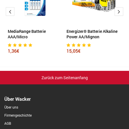
MediaRange Batterie
Energizer® Batterie Alkaline
E
AAA/Micro
Power AA/Mignon
P
1,36€
15,05€
4
Zurück zum Seitenanfang
Über Wacker
Über uns
Firmengeschichte
AGB