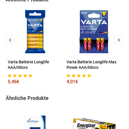
Varta Batterie Longlife
Varta Batterie Longlife Max
Va
AAA/Micro
Power AAA/Micro
A
5,46€
4,01€
7
Ähnliche Produkte