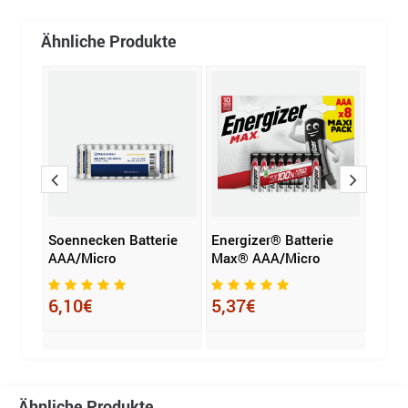
Ähnliche Produkte
ie
Soennecken Batterie
Energizer® Batterie
AgfaP
AAA/Micro
Max® AAA/Micro
Extr
CR2
6,10€
5,37€
2,8
Ähnliche Produkte