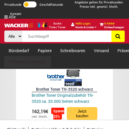
Angebote gelten für Privatkunden.
Privatkunde
Geschäftskunde
Preise inkl. gesetzl. MwSt.
Kontakt
Alle
Suche
Hello Login
0 Artikel
Tinte / Toner
Konto & Listen
Einkaufswagen
Bürobedarf
Papiere
Schreibwaren
Versand
Präse
Verkäufe & Angebote
Brother Toner TN-3520 schwarz
Brother Toner Originalzubehör TN-
3520 ca. 20.000 Seiten schwarz
162,19€
Sparen
Jetzt
kaufen
25%
inkl. MwSt.