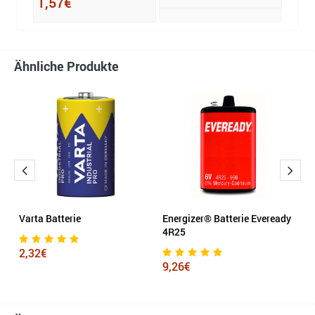
1,57€
15,
Ähnliche Produkte
er
Varta Batterie
Energizer® Batterie Eveready
E
4R25
D
2,32€
9,26€
6