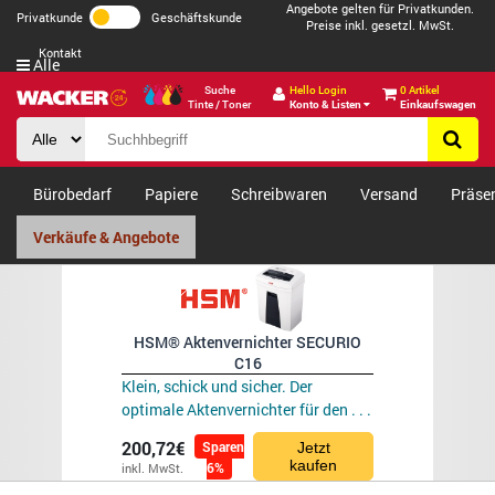
Angebote gelten für Privatkunden.
Privatkunde
Geschäftskunde
Preise inkl. gesetzl. MwSt.
Kontakt
Alle
Suche
Hello Login
0 Artikel
Tinte / Toner
Konto & Listen
Einkaufswagen
Bürobedarf
Papiere
Schreibwaren
Versand
Präse
HSM® Aktenvernichter SECURIO
C16
Klein, schick und sicher. Der
optimale Aktenvernichter für den . . .
200,72€
Sparen
Jetzt
kaufen
6%
inkl. MwSt.