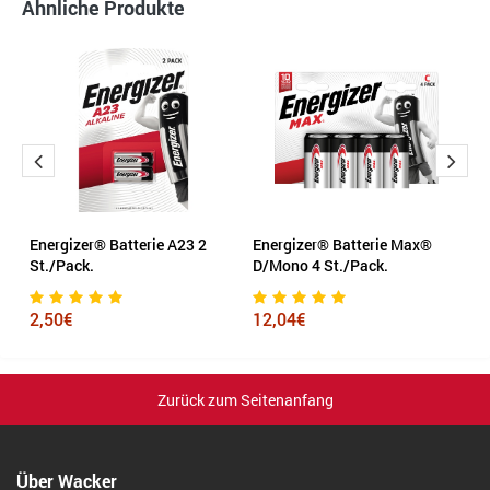
Ähnliche Produkte
Energizer® Batterie A23 2
Energizer® Batterie Max®
En
St./Pack.
D/Mono 4 St./Pack.
A
2,50€
12,04€
6
Zurück zum Seitenanfang
Über Wacker