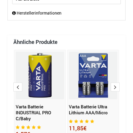
Herstellerinformationen
Ähnliche Produkte
Baby
Varta Batterie
Varta Batterie Ultra
Energ
INDUSTRIAL PRO
Lithium AAA/Micro
Alkal
C/Baby
AAA/
11,85€