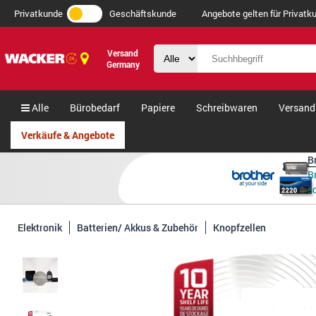
Privatkunde
Geschäftskunde
Angebote gelten für Privatku
Versand
Germany
Alle
Bürobedarf
Papiere
Schreibwaren
Versand
Verkäufe & Angebote
B
B
s
Elektronik
Batterien/ Akkus & Zubehör
Knopfzellen