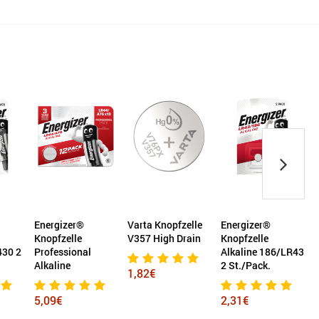
Energizer®
Varta Knopfzelle
Energizer®
V
Knopfzelle
V357 High Drain
Knopfzelle
E
430 2
Professional
Alkaline 186/LR43
Alkaline
2 St./Pack.
1,82€
5,09€
2,31€