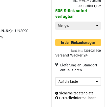
inkl. MwSt +
Versand
Ab 1 Stück
1,19€
505 Stück sofort
verfügbar
Menge:
1
UN-Nr.):
UN3090
um
In den Einkaufswagen
Best.-Nr.: E301021300
Versand
Wacker 24
Lieferung an Standort
aktualisieren
Auf die Liste
Sicherheitsdatenblatt
Herstellerinformationen