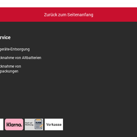
Zurück zum Seitenanfang
rvice
geräte-Entsorgung
knahme von Altbatterien
cknahme von
rpackungen