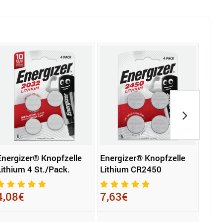
Energizer® Knopfzelle
Energizer® Knopfzelle
Vart
Lithium 4 St./Pack.
Lithium CR2450
Elec
4,08€
7,63€
0,8