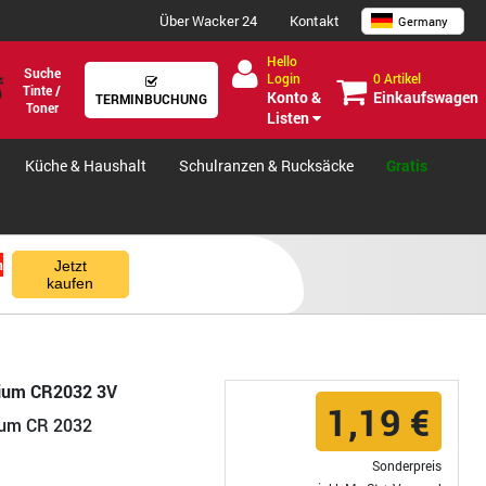
Über Wacker 24
Kontakt
Germany
Hello
Suche
0 Artikel
Login
Tinte /
Einkaufswagen
Konto &
TERMINBUCHUNG
Toner
Listen
Küche & Haushalt
Schulranzen & Rucksäcke
Gratis
n
Jetzt
kaufen
hium CR2032 3V
1,19 €
hium CR 2032
Sonderpreis