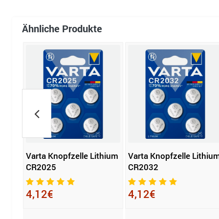
Ähnliche Produkte
le
Varta Knopfzelle Lithium
Varta Knopfzelle Lithiu
CR2025
CR2032
4,12€
4,12€