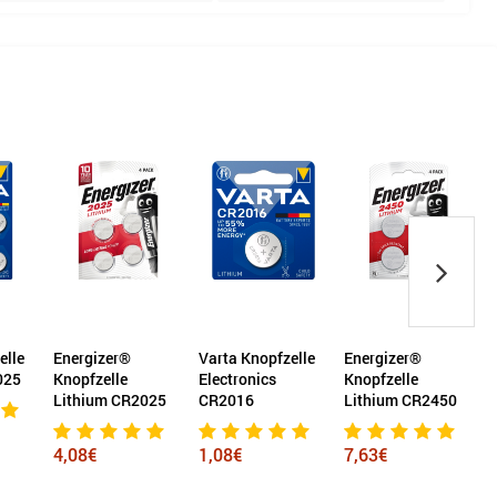
elle
Energizer®
Varta Knopfzelle
Energizer®
E
025
Knopfzelle
Electronics
Knopfzelle
K
Lithium CR2025
CR2016
Lithium CR2450
A
2
4,08€
1,08€
7,63€