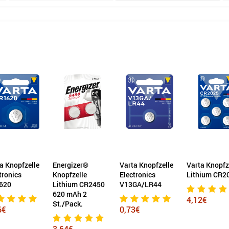
a Knopfzelle
Energizer®
Varta Knopfzelle
Varta Knopfz
tronics
Knopfzelle
Electronics
Lithium CR2
620
Lithium CR2450
V13GA/LR44
620 mAh 2
4,12€
St./Pack.
6€
0,73€
3,64€