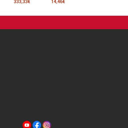
333,33€
14,46€