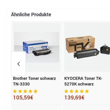
Ähnliche Produkte
r
Brother Toner schwarz
KYOCERA Toner TK-
TN-3330
5270K schwarz
el,
105,59€
139,69€
T-