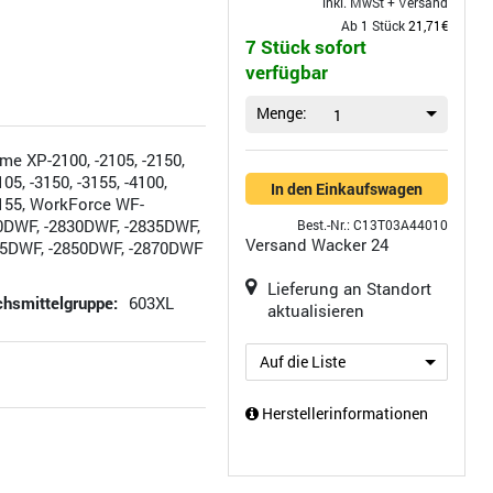
inkl. MwSt +
Versand
Ab 1 Stück
21,71€
7 Stück sofort
verfügbar
Menge:
1
e XP-2100, -2105, -2150,
105, -3150, -3155, -4100,
In den Einkaufswagen
-4155, WorkForce WF-
0DWF, -2830DWF, -2835DWF,
Best.-Nr.: C13T03A44010
Versand
Wacker 24
45DWF, -2850DWF, -2870DWF
Lieferung an Standort
hsmittelgruppe:
603XL
aktualisieren
Auf die Liste
Herstellerinformationen