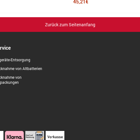
45,21€
Zurück zum Seitenanfang
rvice
geräte-Entsorgung
knahme von Altbatterien
cknahme von
rpackungen