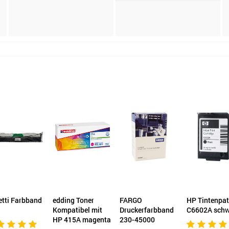
etti Farbband
edding Toner
FARGO
HP Tintenpa
Kompatibel mit
Druckerfarbband
C6602A schw
HP 415A magenta
230-45000