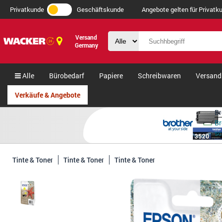
Privatkunde
Geschäftskunde
Angebote gelten für Privatku
Versand
Germany
Alle
Bürobedarf
Papiere
Schreibwaren
Versand
Verkäufe & Angebote
Br
Br
s
Tinte & Toner
Tinte & Toner
Tinte & Toner