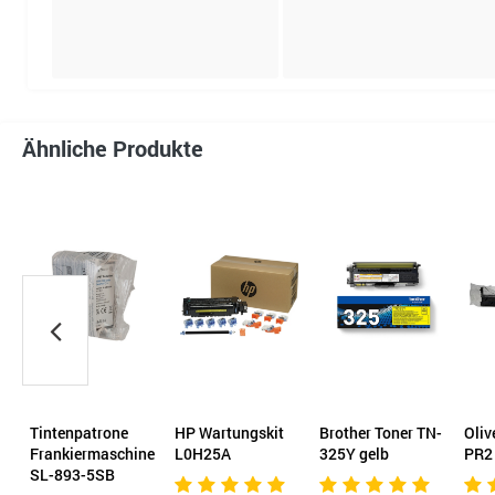
Ähnliche Produkte
ne
Tintenpatrone
HP Wartungskit
Brother Toner TN-
Oliv
Frankiermaschine
L0H25A
325Y gelb
PR2
SL-893-5SB