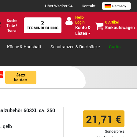
Über Wacker 24
Kontakt
Germany
Hello
Suche
0 Artikel
Login
Tinte /
Einkaufswagen
Konto &
TERMINBUCHUNG
Toner
Listen
Küche & Haushalt
Schulranzen & Rucksäcke
Gratis
en
Jetzt
kaufen
nalzubehör 603XL ca. 350
21,71 €
L gelb
Sonderpreis