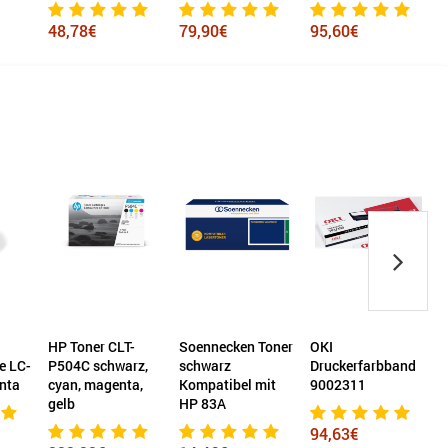
48,78€
79,90€
95,60€
HP Toner CLT-
Soennecken Toner
OKI
e LC-
P504C schwarz,
schwarz
Druckerfarbband
nta
cyan, magenta,
Kompatibel mit
9002311
gelb
HP 83A
94,63€