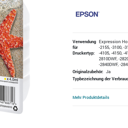
Verwendung
Expression Hom
für
-2155, -3100, -3
Druckertyp:
-4105, -4150, 
2810DWF, -282
-2840DWF, -28
Originalzubehör:
Ja
Typbezeichnung der Verbrauc
Mehr Produktdetails