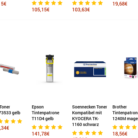
15€
19,68€
105,15€
103,63€
Toner
Epson
Soennecken Toner
Brother
73533 gelb
Tintenpatrone
Kompatibel mit
Tintenpatron
T11D4 gelb
KYOCERA TK-
1240M mage
1160 schwarz
,34€
141,78€
18,56€