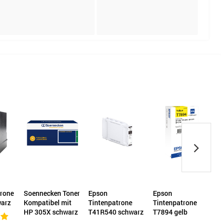
trone
Soennecken Toner
Epson
Epson
arz
Kompatibel mit
Tintenpatrone
Tintenpatrone
T
HP 305X schwarz
T41R540 schwarz
T7894 gelb