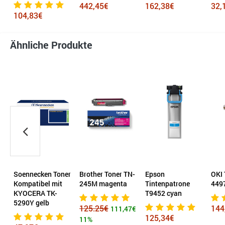
442,45€
162,38€
32,
104,83€
Ähnliche Produkte
Soennecken Toner
Brother Toner TN-
Epson
OKI 
Kompatibel mit
245M magenta
Tintenpatrone
449
KYOCERA TK-
T9452 cyan
5290Y gelb
125.25€
144
111,47€
125,34€
11%