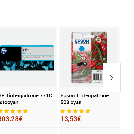
HP Tintenpatrone 771C
Epson Tintenpatrone
Lexm
fotocyan
503 cyan
C23
303,28€
13,53€
148