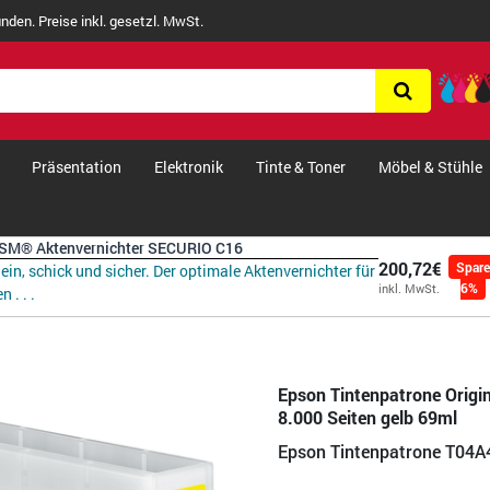
nden. Preise inkl. gesetzl. MwSt.
Präsentation
Elektronik
Tinte & Toner
Möbel & Stühle
SM® Aktenvernichter SECURIO C16
200,72€
Spar
lein, schick und sicher. Der optimale Aktenvernichter für
6%
inkl. MwSt.
n . . .
Epson Tintenpatrone Origi
8.000 Seiten gelb 69ml
Epson Tintenpatrone T04A