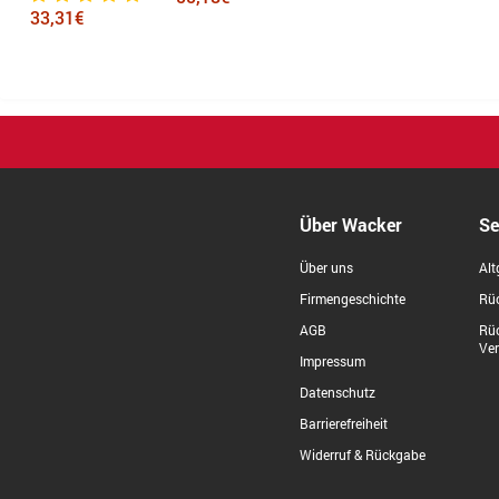
gelb
310
Über Wacker
Se
Über uns
Alt
Firmengeschichte
Rüc
AGB
Rü
Ve
Impressum
Datenschutz
Barrierefreiheit
Widerruf & Rückgabe