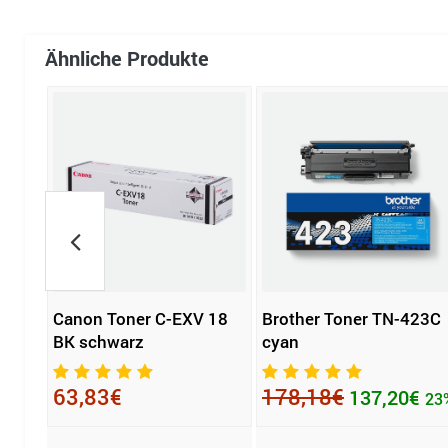
Ähnliche Produkte
Canon Toner C-EXV 18
Brother Toner TN-423C
59A
BK schwarz
cyan
63,83€
178,18€
137,20€
23