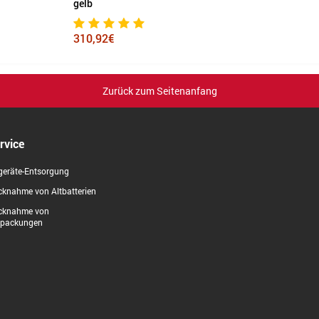
,92€
Zurück zum Seitenanfang
rvice
geräte-Entsorgung
knahme von Altbatterien
cknahme von
rpackungen