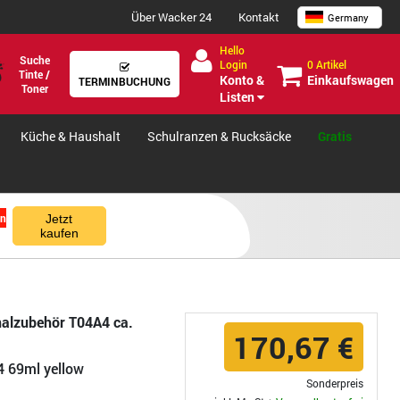
Über Wacker 24
Kontakt
Germany
Hello
Suche
0 Artikel
Login
Tinte /
Einkaufswagen
Konto &
TERMINBUCHUNG
Toner
Listen
Küche & Haushalt
Schulranzen & Rucksäcke
Gratis
en
Jetzt
kaufen
nalzubehör T04A4 ca.
170,67 €
4 69ml yellow
Sonderpreis