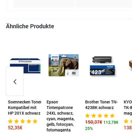
Ähnliche Produkte
er
Epson
Brother Toner TN-
KYOCERA Toner
HP 
Tintenpatrone
423BK schwarz
TK-8305M
981
z
24XL schwarz,
magenta
cyan, magenta,
150,37€
266
112,78€
gelb, fotocyan,
138,59€
25%
fotomagenta