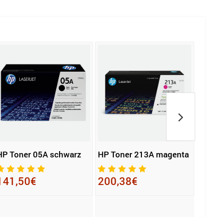
HP Toner 05A schwarz
HP Toner 213A magenta
KYOC
8735
141,50€
200,38€
334