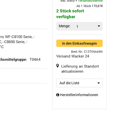
inkl. MwSt +
Versandkostenfrei
Ab 1 Stück
170,67€
2 Stück sofort
verfügbar
Menge:
1
o WF-C8100 Serie, -
-C8690 Serie, -
In den Einkaufswagen
FC
Best.-Nr.: C13T04A44N
Versand
Wacker 24
hsmittelgruppe:
T04A4
Lieferung an Standort
aktualisieren
Auf die Liste
Herstellerinformationen