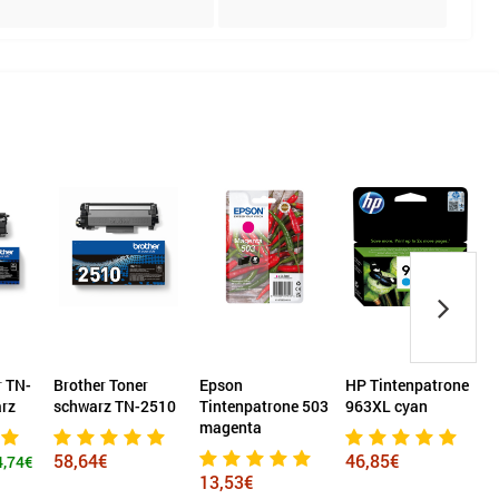
r
Epson
HP Tintenpatrone
Soennecken
2510
Tintenpatrone 503
963XL cyan
Trommel
magenta
Kompatibel mit
Brother DR-2200
46,85€
13,53€