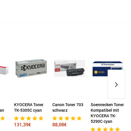
36,88€
ner
Canon Toner 703
Soennecken Toner
Soennecken Toner
an
schwarz
Kompatibel mit
Kompatibel mit
KYOCERA TK-
HP 507X schwarz
5290C cyan
88,08€
67,82€