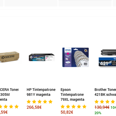
Tintenpatrone
Epson
Brother Toner TN-
Brother Tone
Y magenta
Tintenpatrone
421BK schwarz
schwarz TN-
79XL magenta
,58€
130,94€
58,64€
104,74€
50,82€
20%