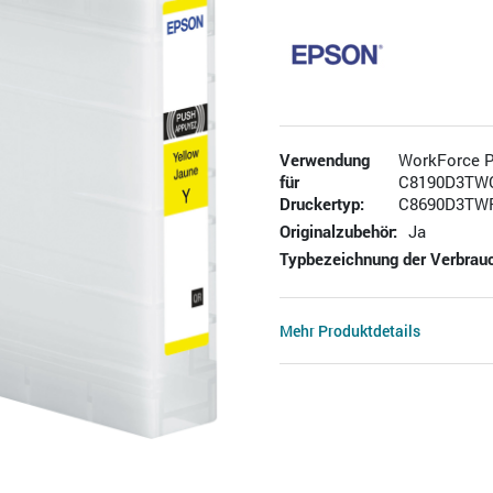
Verwendung
WorkForce Pr
für
C8190D3TWC, 
Druckertyp:
C8690D3TW
Originalzubehör:
Ja
Typbezeichnung der Verbrauc
Mehr Produktdetails