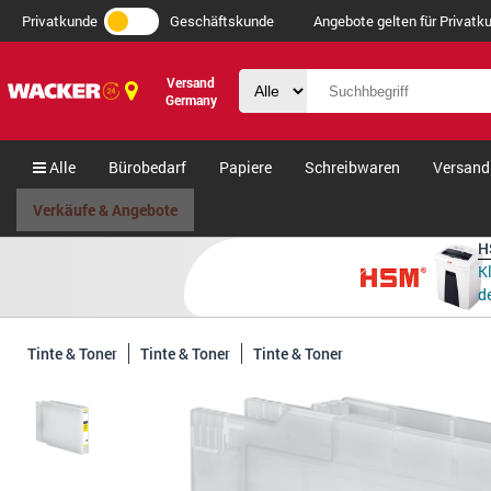
Privatkunde
Geschäftskunde
Angebote gelten für Privatku
Versand
Germany
Alle
Bürobedarf
Papiere
Schreibwaren
Versand
Verkäufe & Angebote
H
K
de
Tinte & Toner
Tinte & Toner
Tinte & Toner