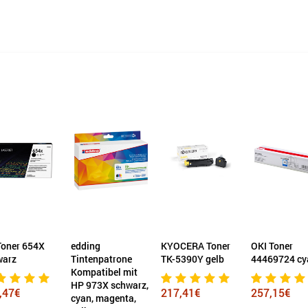
ing
KYOCERA Toner
OKI Toner
KYOCERA To
tenpatrone
TK-5390Y gelb
44469724 cyan
TK-5305C cy
patibel mit
973X schwarz,
217,41€
257,15€
131,39€
, magenta,