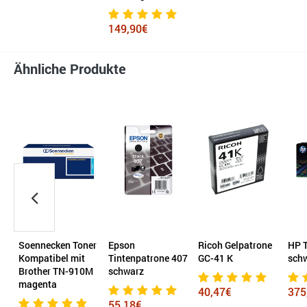
149,90€
Ähnliche Produkte
er
Epson
Ricoh Gelpatrone
HP Toner 654X
edd
Tintenpatrone 407
GC-41 K
schwarz
Tin
M
schwarz
Kom
HP 
40,47€
375,47€
cyan
55,18€