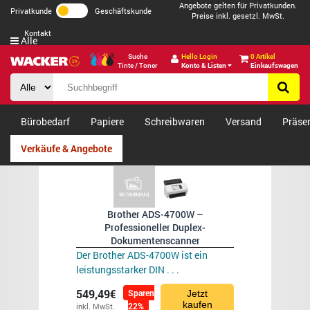
Angebote gelten für Privatkunden.
Privatkunde
Geschäftskunde
Preise inkl. gesetzl. MwSt.
Kontakt
Alle
Suche
Hello Login
0 Artikel
Tinte / Toner
Konto & Listen
Einkaufswagen
Bürobedarf
Papiere
Schreibwaren
Versand
Präse
Verkäufe & Angebote
Brother ADS-4700W –
Professioneller Duplex-
Dokumentenscanner
Der Brother ADS-4700W ist ein
leistungsstarker DIN . . .
549,49€
Sparen
Jetzt
kaufen
22%
inkl. MwSt.