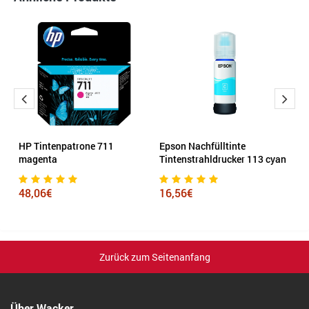
lb
HP Tintenpatrone 711
Epson Nachfülltinte
B
magenta
Tintenstrahldrucker 113 cyan
2
48,06€
16,56€
8
Zurück zum Seitenanfang
Über Wacker