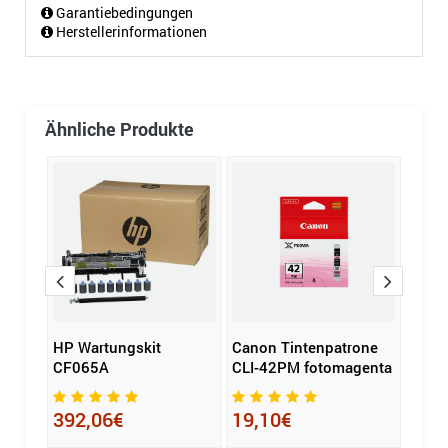
Garantiebedingungen
Herstellerinformationen
Ähnliche Produkte
HP Wartungskit
Canon Tintenpatrone
Epso
other
CF065A
CLI-42PM fotomagenta
79XL
392,06€
19,10€
50,