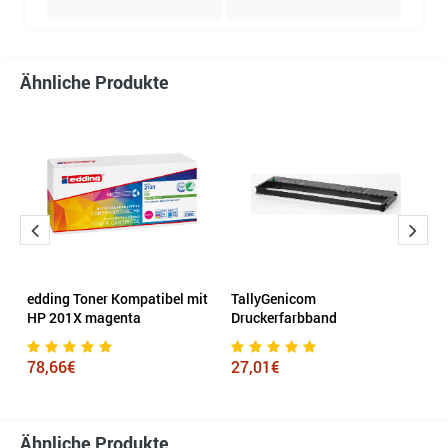
Ähnliche Produkte
el
edding Toner Kompatibel mit
TallyGenicom
H
HP 201X magenta
Druckerfarbband
1
78,66€
27,01€
Ähnliche Produkte