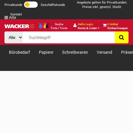
Angebote gelten für Privatkunden.
Privatkunde
Geschäftskunde
Preise inkl. gesetzl. MwSt.
Kontakt
Alle
Suche
Hello Login
0 Artikel
Tinte / Toner
Konto & Listen
Einkaufswagen
Bürobedarf
Papiere
Schreibwaren
Versand
Präse
Verkäufe & Angebote