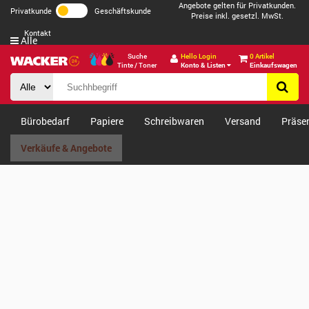
Angebote gelten für Privatkunden.
Privatkunde
Geschäftskunde
Preise inkl. gesetzl. MwSt.
Kontakt
Alle
Suche
Hello Login
0 Artikel
Tinte / Toner
Konto & Listen
Einkaufswagen
Bürobedarf
Papiere
Schreibwaren
Versand
Präse
Verkäufe & Angebote