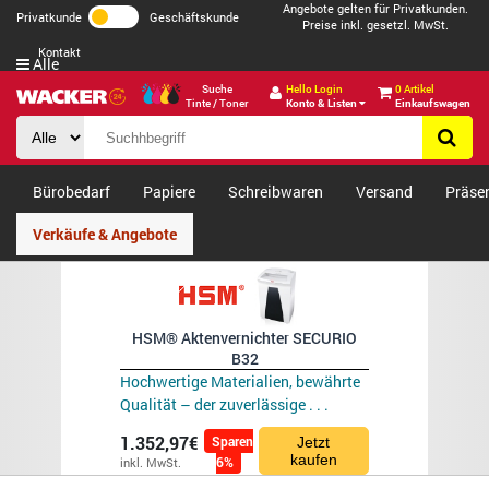
Angebote gelten für Privatkunden.
Privatkunde
Geschäftskunde
Preise inkl. gesetzl. MwSt.
Kontakt
Alle
Suche
Hello Login
0 Artikel
Tinte / Toner
Konto & Listen
Einkaufswagen
Bürobedarf
Papiere
Schreibwaren
Versand
Präse
Verkäufe & Angebote
HSM® Aktenvernichter SECURIO
B32
Hochwertige Materialien, bewährte
Qualität – der zuverlässige . . .
1.352,97€
Sparen
Jetzt
kaufen
6%
inkl. MwSt.