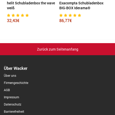
helit Schubladenbox the wave
Exacompta Schubladenbox
E
weiß
BIG-BOX Iderama®
E
S
32,43€
86,77€
6
Zurück zum Seitenanfang
Über Wacker
Über uns
Firmengeschichte
AGB
Impressum
Datenschutz
Barrierefreiheit