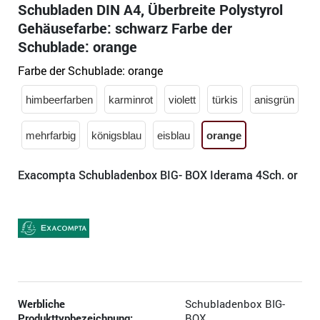
Schubladen DIN A4, Überbreite Polystyrol
Gehäusefarbe: schwarz Farbe der
Schublade: orange
Farbe der Schublade:
orange
himbeerfarben
karminrot
violett
türkis
anisgrün
mehrfarbig
königsblau
eisblau
orange
Exacompta Schubladenbox BIG- BOX Iderama 4Sch. or
Werbliche
Schubladenbox BIG-
Produkttypbezeichnung:
BOX