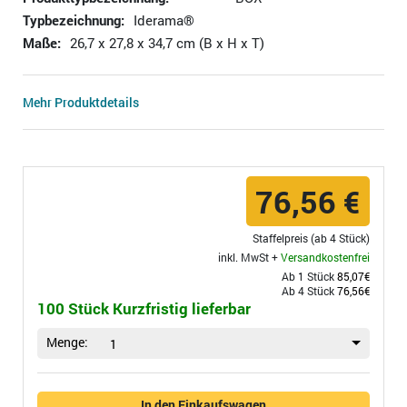
Typbezeichnung:
Iderama®
Maße:
26,7 x 27,8 x 34,7 cm (B x H x T)
Mehr Produktdetails
76,56 €
Staffelpreis (ab 4 Stück)
inkl. MwSt +
Versandkostenfrei
Ab 1 Stück
85,07€
Ab 4 Stück
76,56€
100 Stück Kurzfristig lieferbar
Menge:
1
In den Einkaufswagen