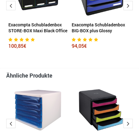
Exacompta Schubladenbox
Exacompta Schubladenbox
L
en
STORE-BOX Maxi Black Office
BIG-BOX plus Glossy
1
100,85€
94,05€
Ähnliche Produkte