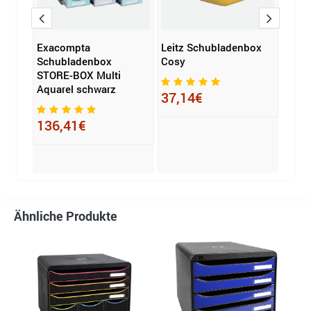
Exacompta
Leitz Schubladenbox
HAN 
Schubladenbox
Cosy
IMPU
STORE-BOX Multi
Aquarel schwarz
37,14€
32,
136,41€
Ähnliche Produkte