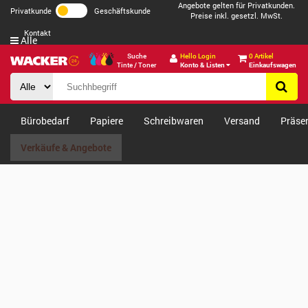
Angebote gelten für Privatkunden.
Privatkunde
Geschäftskunde
Preise inkl. gesetzl. MwSt.
Kontakt
Alle
Suche
Hello Login
0 Artikel
Tinte / Toner
Konto & Listen
Einkaufswagen
Bürobedarf
Papiere
Schreibwaren
Versand
Präse
Verkäufe & Angebote