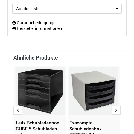
Auf die Liste
Garantiebedingungen
Herstellerinformationen
Ähnliche Produkte
box
Leitz Schubladenbox
Exacompta
Exac
ack
CUBE 5 Schubladen
Schubladenbox
Schu