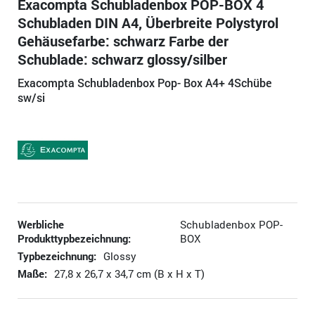
Exacompta Schubladenbox POP-BOX 4
Schubladen DIN A4, Überbreite Polystyrol
Gehäusefarbe: schwarz Farbe der
Schublade: schwarz glossy/silber
Exacompta Schubladenbox Pop- Box A4+ 4Schübe
sw/si
Werbliche
Schubladenbox POP-
Produkttypbezeichnung:
BOX
Typbezeichnung:
Glossy
Maße:
27,8 x 26,7 x 34,7 cm (B x H x T)