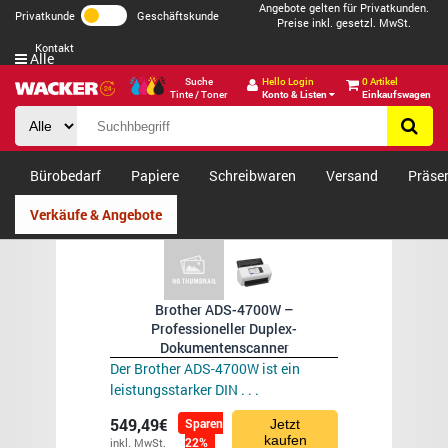
Angebote gelten für Privatkunden.
Privatkunde
Geschäftskunde
Preise inkl. gesetzl. MwSt.
Kontakt
Alle
Suche
Hello Login
0 Artikel
Tinte / Toner
Konto & Listen
Einkaufswagen
Bürobedarf
Papiere
Schreibwaren
Versand
Präse
Verkäufe & Angebote
Brother ADS-4700W –
Professioneller Duplex-
Dokumentenscanner
Der Brother ADS-4700W ist ein
leistungsstarker DIN . . .
549,49€
Sparen
Jetzt
kaufen
22%
inkl. MwSt.