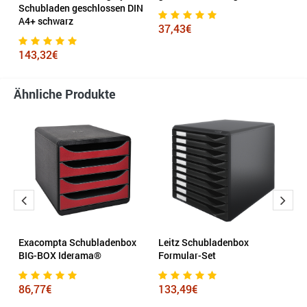
N
Schubladen geschlossen DIN
A4+ schwarz
37,43€
9
143,32€
Ähnliche Produkte
Exacompta Schubladenbox
Leitz Schubladenbox
S
BIG-BOX Iderama®
Formular-Set
o
N
86,77€
133,49€
3