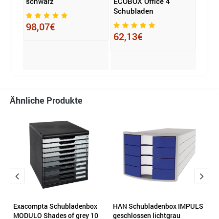
schwarz
ECOBOX Office 4
MODU
Schubladen
grey
gesc
98,07€
schw
62,13€
143
Ähnliche Produkte
Exacompta Schubladenbox
HAN Schubladenbox IMPULS
E
MODULO Shades of grey 10
geschlossen lichtgrau
B