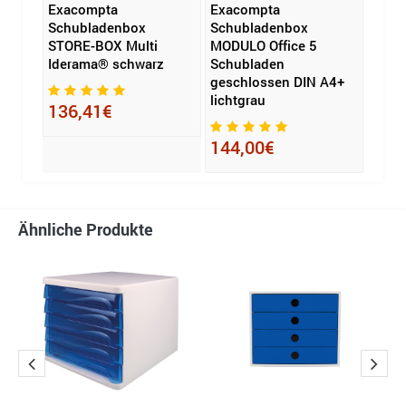
Exacompta
Exacompta
Exac
G-
Schubladenbox
Schubladenbox
Schu
STORE-BOX Multi
MODULO Office 5
MODU
Iderama® schwarz
Schubladen
10 S
geschlossen DIN A4+
gesc
lichtgrau
weiß
136,41€
144,00€
146
Ähnliche Produkte