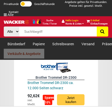
Angebote gelten für Privatkunden.
Privatkunde
Geschäftskunde
Preise inkl. gesetzl. MwSt.
Kontakt
Alle
Suche
Hello Login
0 Artikel
Tinte / Toner
Konto & Listen
Einkaufswagen
Bürobedarf
Papiere
Schreibwaren
Versand
Präse
Verkäufe & Angebote
Brother Trommel DR-2300
Brother Trommel DR-2300 ca.
12.000 Seiten schwarz
92,62€
Sparen
Jetzt
inkl.
kaufen
10%
MwSt.