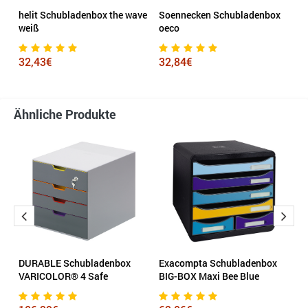
helit Schubladenbox the wave
Soennecken Schubladenbox
E
weiß
oeco
B
32,43€
32,84€
8
Ähnliche Produkte
DURABLE Schubladenbox
Exacompta Schubladenbox
E
VARICOLOR® 4 Safe
BIG-BOX Maxi Bee Blue
S