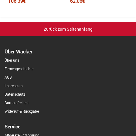
106,39€
62,06€
7
Zurück zum Seitenanfang
Über Wacker
Über uns
Firmengeschichte
AGB
Impressum
Datenschutz
Barrierefreiheit
Widerruf & Rückgabe
Service
Altgeräte-Entsorgung